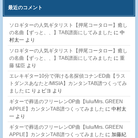
最近のコメント
ソロギターの人気ギタリスト【押尾コータロー】癒し
の名曲【ずっと、、】TAB譜面にしてみました
に
中
村太一
より
ソロギターの人気ギタリスト【押尾コータロー】癒し
の名曲【ずっと、、】TAB譜面にしてみました
に
重
藤 猛臣
より
エレキギター10分で弾ける名探偵コナンED曲【ラス
トダンスあなたと/MISIA】カンタンTAB譜つくってみ
ました
に
りょピヨ
より
ギターで葬送のフリーレンOP曲【lulu/Mrs. GREEN
APPLE】カンタンTAB譜つくってみました
に
中村太
一
より
ギターで葬送のフリーレンOP曲【lulu/Mrs. GREEN
APPLE】カンタンTAB譜つくってみました
に
加藤紀