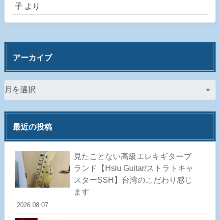
子
より
アーカイブ
最近の投稿
見たことない高級エレキギターブ
ランド【Hsiu Guitar/ストラトキャ
スターSSH】台湾のこだわり感じ
ます
2026.08.07