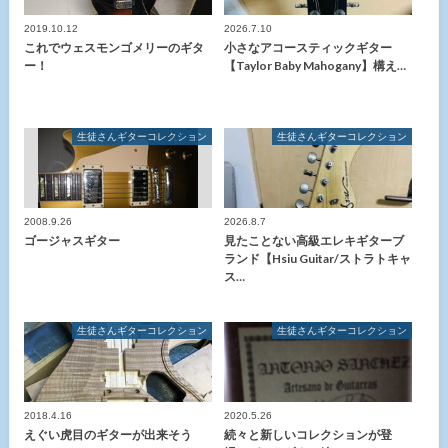
2019.10.12
2026.7.10
これでウェスモンゴメリーのギタ
小さなアコースティックギター
ー！
【Taylor Baby Mahogany】構え…
生徒さんギターコレクション
生徒さんギターコレクション
2008.9.26
2026.8.7
ゴージャスギター
見たことない高級エレキギターブ
ランド【Hsiu Guitar/ストラトキャ
ス…
生徒さんギターコレクション
生徒さんギターコレクション
2018.4.16
2020.5.26
えぐい虎目のギターが出来そう
続々と新しいコレクションが登