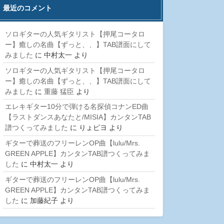
最近のコメント
ソロギターの人気ギタリスト【押尾コータロ
ー】癒しの名曲【ずっと、、】TAB譜面にして
みました
に
中村太一
より
ソロギターの人気ギタリスト【押尾コータロ
ー】癒しの名曲【ずっと、、】TAB譜面にして
みました
に
重藤 猛臣
より
エレキギター10分で弾ける名探偵コナンED曲
【ラストダンスあなたと/MISIA】カンタンTAB
譜つくってみました
に
りょピヨ
より
ギターで葬送のフリーレンOP曲【lulu/Mrs.
GREEN APPLE】カンタンTAB譜つくってみま
した
に
中村太一
より
ギターで葬送のフリーレンOP曲【lulu/Mrs.
GREEN APPLE】カンタンTAB譜つくってみま
した
に
加藤紀子
より