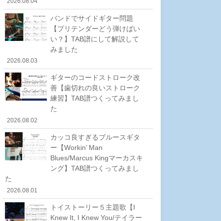
2026.08.04
バンドでサイドギター問題
【プリテンダーどう弾けばい
い？】TAB譜にして解説して
みました
2026.08.03
ギターのコードストローク改
善【歯切れの良いストローク
練習】TAB譜つくってみまし
た
2026.08.02
カッコ良すぎるブルースギタ
ー【Workin’ Man
Blues/Marcus Kingマーカスキ
ング】TAB譜つくってみまし
た
2026.08.01
トイストーリー５主題歌【I
Knew It, I Knew You/テイラー