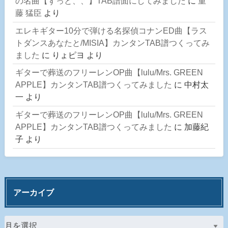
の名曲【ずっと、、】TAB譜面にしてみました
に
重
藤 猛臣
より
エレキギター10分で弾ける名探偵コナンED曲【ラス
トダンスあなたと/MISIA】カンタンTAB譜つくってみ
ました
に
りょピヨ
より
ギターで葬送のフリーレンOP曲【lulu/Mrs. GREEN
APPLE】カンタンTAB譜つくってみました
に
中村太
一
より
ギターで葬送のフリーレンOP曲【lulu/Mrs. GREEN
APPLE】カンタンTAB譜つくってみました
に
加藤紀
子
より
アーカイブ