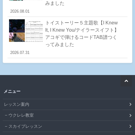
みました
2026.08.01
トイストーリー５主題歌【I Knew
It, I Knew You/テイラースイフト】
アコギで弾けるコードTAB譜つく
ってみました
2026.07.31
メニュー
レッスン案内
ウクレレ教室
スカイプレッスン