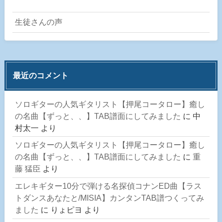
生徒さんの声
最近のコメント
ソロギターの人気ギタリスト【押尾コータロー】癒し
の名曲【ずっと、、】TAB譜面にしてみました
に
中
村太一
より
ソロギターの人気ギタリスト【押尾コータロー】癒し
の名曲【ずっと、、】TAB譜面にしてみました
に
重
藤 猛臣
より
エレキギター10分で弾ける名探偵コナンED曲【ラス
トダンスあなたと/MISIA】カンタンTAB譜つくってみ
ました
に
りょピヨ
より