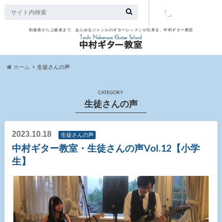
初級者から上級者まで、あらゆるジャンルのギターレッスンが出来る、中村ギター教室
TEL：097-
507-9563
ホーム
生徒さんの声
CATEGORY
生徒さんの声
2023.10.18
生徒さんの声
中村ギター教室・生徒さんの声Vol.12【小学
生】