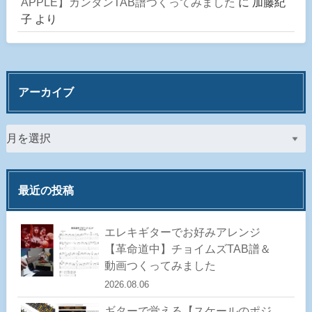
APPLE】カンタンTAB譜つくってみました
に
加藤紀
子
より
アーカイブ
最近の投稿
エレキギターでお好みアレンジ
【革命道中】チョイムズTAB譜＆
動画つくってみました
2026.08.06
ギターで覚える【スケールのポジ