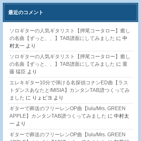
最近のコメント
ソロギターの人気ギタリスト【押尾コータロー】癒し
の名曲【ずっと、、】TAB譜面にしてみました
に
中
村太一
より
ソロギターの人気ギタリスト【押尾コータロー】癒し
の名曲【ずっと、、】TAB譜面にしてみました
に
重
藤 猛臣
より
エレキギター10分で弾ける名探偵コナンED曲【ラス
トダンスあなたと/MISIA】カンタンTAB譜つくってみ
ました
に
りょピヨ
より
ギターで葬送のフリーレンOP曲【lulu/Mrs. GREEN
APPLE】カンタンTAB譜つくってみました
に
中村太
一
より
ギターで葬送のフリーレンOP曲【lulu/Mrs. GREEN