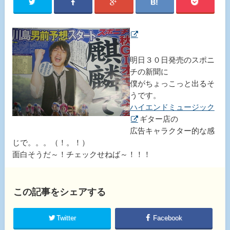
明日３０日発売のスポニ
チの新聞に
僕がちょっこっと出るそ
うです。
ハイエンドミュージック
ギター店の
広告キャラクター的な感
じで。。。（！。！）
面白そうだ～！チェックせねば～！！！
この記事をシェアする
Twitter
Facebook