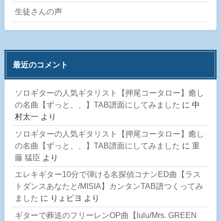
生徒さんの声
最近のコメント
ソロギターの人気ギタリスト【押尾コータロー】癒し
の名曲【ずっと、、】TAB譜面にしてみました
に
中
村太一
より
ソロギターの人気ギタリスト【押尾コータロー】癒し
の名曲【ずっと、、】TAB譜面にしてみました
に
重
藤 猛臣
より
エレキギター10分で弾ける名探偵コナンED曲【ラス
トダンスあなたと/MISIA】カンタンTAB譜つくってみ
ました
に
りょピヨ
より
ギターで葬送のフリーレンOP曲【lulu/Mrs. GREEN