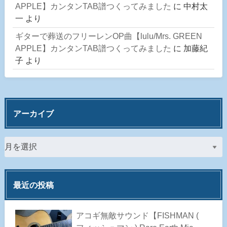
APPLE】カンタンTAB譜つくってみました
に
中村太
一
より
ギターで葬送のフリーレンOP曲【lulu/Mrs. GREEN
APPLE】カンタンTAB譜つくってみました
に
加藤紀
子
より
アーカイブ
最近の投稿
アコギ無敵サウンド【FISHMAN (