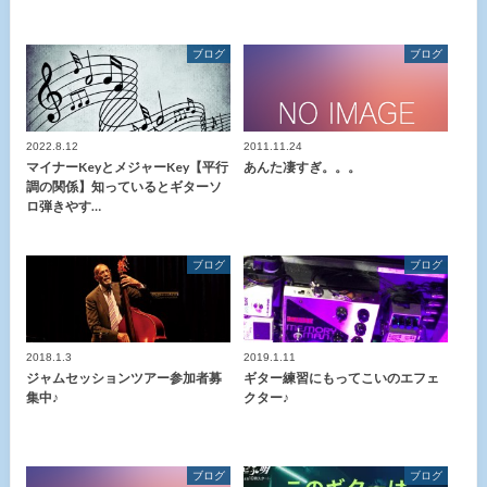
ブログ
ブログ
2022.8.12
2011.11.24
マイナーKeyとメジャーKey【平行
あんた凄すぎ。。。
調の関係】知っているとギターソ
ロ弾きやす…
ブログ
ブログ
2018.1.3
2019.1.11
ジャムセッションツアー参加者募
ギター練習にもってこいのエフェ
集中♪
クター♪
ブログ
ブログ