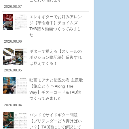
2026.08.07
エレキギターでお好みアレン
ジ【革命道中】チョイムズ
TAB譜＆動画つくってみまし
た
2026.08.06
ギターで覚える【スケールの
ポジション暗記法】反復すれ
ば見えてくる！
2026.08.05
映画モアナと伝説の海 主題歌
【旅立とう 〜Along The
Way】ギターコード＆TAB譜
つくってみました
2026.08.04
バンドでサイドギター問題
【プリテンダーどう弾けばい
い？】TAB譜にして解説して