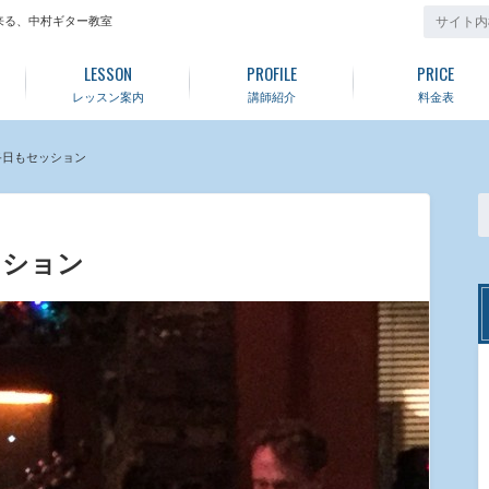
来る、中村ギター教室
LESSON
PROFILE
PRICE
レッスン案内
講師紹介
料金表
終日もセッション
ッション