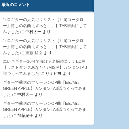
最近のコメント
ソロギターの人気ギタリスト【押尾コータロ
ー】癒しの名曲【ずっと、、】TAB譜面にして
みました
に
中村太一
より
ソロギターの人気ギタリスト【押尾コータロ
ー】癒しの名曲【ずっと、、】TAB譜面にして
みました
に
重藤 猛臣
より
エレキギター10分で弾ける名探偵コナンED曲
【ラストダンスあなたと/MISIA】カンタンTAB
譜つくってみました
に
りょピヨ
より
ギターで葬送のフリーレンOP曲【lulu/Mrs.
GREEN APPLE】カンタンTAB譜つくってみま
した
に
中村太一
より
ギターで葬送のフリーレンOP曲【lulu/Mrs.
GREEN APPLE】カンタンTAB譜つくってみま
した
に
加藤紀子
より