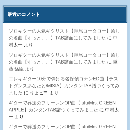
最近のコメント
ソロギターの人気ギタリスト【押尾コータロー】癒し
の名曲【ずっと、、】TAB譜面にしてみました
に
中
村太一
より
ソロギターの人気ギタリスト【押尾コータロー】癒し
の名曲【ずっと、、】TAB譜面にしてみました
に
重
藤 猛臣
より
エレキギター10分で弾ける名探偵コナンED曲【ラス
トダンスあなたと/MISIA】カンタンTAB譜つくってみ
ました
に
りょピヨ
より
ギターで葬送のフリーレンOP曲【lulu/Mrs. GREEN
APPLE】カンタンTAB譜つくってみました
に
中村太
一
より
ギターで葬送のフリーレンOP曲【lulu/Mrs. GREEN