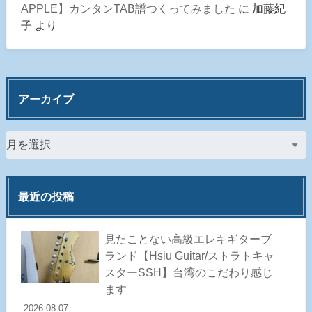
APPLE】カンタンTAB譜つくってみました
に
加藤紀
子
より
アーカイブ
最近の投稿
見たことない高級エレキギターブ
ランド【Hsiu Guitar/ストラトキャ
スターSSH】台湾のこだわり感じ
ます
2026.08.07