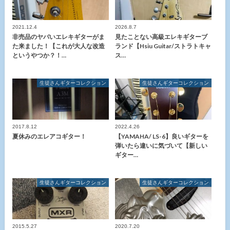
2021.12.4
2026.8.7
非売品のヤバいエレキギターがま
見たことない高級エレキギターブ
た来ました！【これが大人な改造
ランド【Hsiu Guitar/ストラトキャ
というやつか？！…
ス…
生徒さんギターコレクション
生徒さんギターコレクション
2017.8.12
2022.4.26
夏休みのエレアコギター！
【YAMAHA/ LS-6】良いギターを
弾いたら違いに気づいて【新しい
ギター…
生徒さんギターコレクション
生徒さんギターコレクション
2015.5.27
2020.7.20