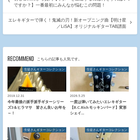
ですか？】一番最初にみんなが悩むこの問題！
エレキギターで弾く！鬼滅の刃！新オープニング曲【明け星
／LiSA】オリジナルギターTAB譜面
RECOMMEND
こちらの記事も人気です。
生徒さんギターコレクション
生徒さんギターコレクション
2019.12.31
2026.5.25
今年最後の派手派手ギターシリー
一度は弾いてみたいエレキギター
ズ3＆ヒラマサ 皆さん良いお年を
【B.C.Rich モッキンバード】変形
～！
シェイ…
生徒さんギターコレクション
生徒さんギターコレクション