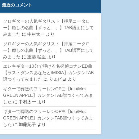
最近のコメント
ソロギターの人気ギタリスト【押尾コータロ
ー】癒しの名曲【ずっと、、】TAB譜面にして
みました
に
中村太一
より
ソロギターの人気ギタリスト【押尾コータロ
ー】癒しの名曲【ずっと、、】TAB譜面にして
みました
に
重藤 猛臣
より
エレキギター10分で弾ける名探偵コナンED曲
【ラストダンスあなたと/MISIA】カンタンTAB
譜つくってみました
に
りょピヨ
より
ギターで葬送のフリーレンOP曲【lulu/Mrs.
GREEN APPLE】カンタンTAB譜つくってみま
した
に
中村太一
より
ギターで葬送のフリーレンOP曲【lulu/Mrs.
GREEN APPLE】カンタンTAB譜つくってみま
した
に
加藤紀子
より