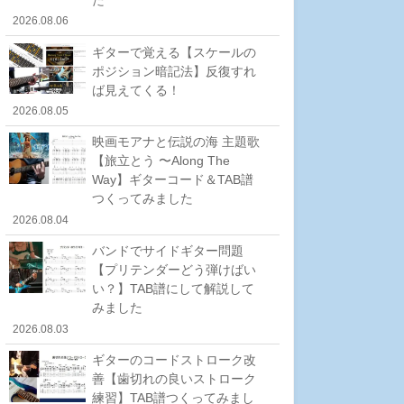
2026.08.06
ギターで覚える【スケールの
ポジション暗記法】反復すれ
ば見えてくる！
2026.08.05
映画モアナと伝説の海 主題歌
【旅立とう 〜Along The
Way】ギターコード＆TAB譜
つくってみました
2026.08.04
バンドでサイドギター問題
【プリテンダーどう弾けばい
い？】TAB譜にして解説して
みました
2026.08.03
ギターのコードストローク改
善【歯切れの良いストローク
練習】TAB譜つくってみまし