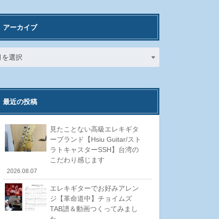
アーカイブ
最近の投稿
見たことない高級エレキギタ
ーブランド【Hsiu Guitar/スト
ラトキャスターSSH】台湾の
こだわり感じます
2026.08.07
エレキギターでお好みアレン
ジ【革命道中】チョイムズ
TAB譜＆動画つくってみまし
た