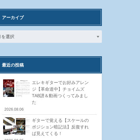
アーカイブ
最近の投稿
エレキギターでお好みアレン
ジ【革命道中】チョイムズ
TAB譜＆動画つくってみまし
た
2026.08.06
ギターで覚える【スケールの
ポジション暗記法】反復すれ
ば見えてくる！