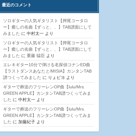
最近のコメント
ソロギターの人気ギタリスト【押尾コータロ
ー】癒しの名曲【ずっと、、】TAB譜面にして
みました
に
中村太一
より
ソロギターの人気ギタリスト【押尾コータロ
ー】癒しの名曲【ずっと、、】TAB譜面にして
みました
に
重藤 猛臣
より
エレキギター10分で弾ける名探偵コナンED曲
【ラストダンスあなたと/MISIA】カンタンTAB
譜つくってみました
に
りょピヨ
より
ギターで葬送のフリーレンOP曲【lulu/Mrs.
GREEN APPLE】カンタンTAB譜つくってみま
した
に
中村太一
より
ギターで葬送のフリーレンOP曲【lulu/Mrs.
GREEN APPLE】カンタンTAB譜つくってみま
した
に
加藤紀子
より