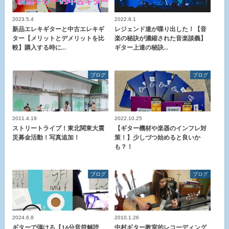
2023.5.4
2022.8.1
新品エレキギターと中古エレキギ
レジェンド達が喋り出した！【音
ター【メリットとデメリットを比
楽の秘訣が濃縮された音楽談義】
較】購入する時に…
ギター上達の秘訣…
ブログ
ブログ
2011.4.19
2022.10.25
ストリートライブ！東北関東大震
【ギター機材や楽器のインフレ対
災募金活動！写真追加！
策！】少しづつ始めると良いか
も？！
ブログ
ブログ
2024.6.8
2010.1.26
ギターで弾ける【16分音符解読
中村ギター教室的レコーディング