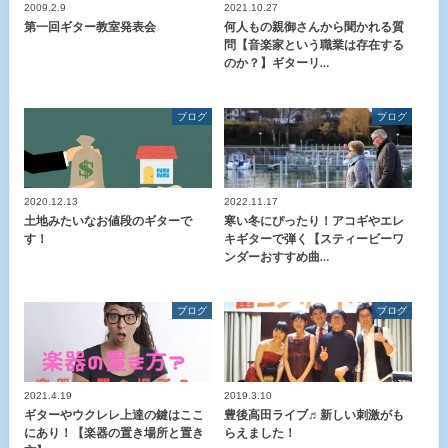
2009.2.9
2021.10.27
第一回ギター教室発表会
何人もの親御さんから聞かれる質
問【音楽家という職業は存在する
のか？】ギターリ…
ブログ
ブログ
2020.12.13
2022.11.17
土地みたいなお値段のギターで
寒い冬にぴったり！アコギやエレ
す！
キギターで弾く【スティービーワ
ンダーおすすめ曲…
ブログ
ブログ
2021.4.19
2019.3.10
ギターやウクレレ上達の鍵はここ
豊後高田ライブ♬新しい刺激がも
にあり！【楽器の置き場所と置き
らえました！