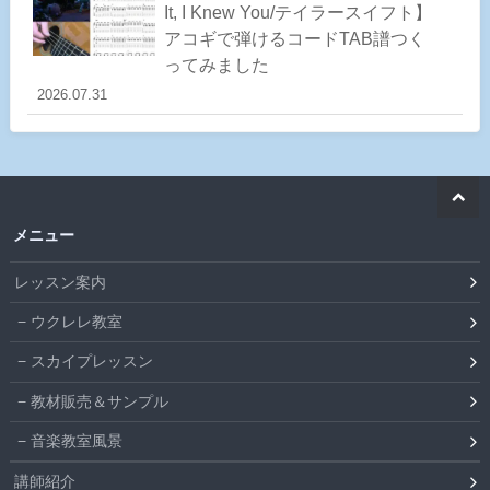
It, I Knew You/テイラースイフト】
アコギで弾けるコードTAB譜つく
ってみました
2026.07.31
メニュー
レッスン案内
ウクレレ教室
スカイプレッスン
教材販売＆サンプル
音楽教室風景
講師紹介