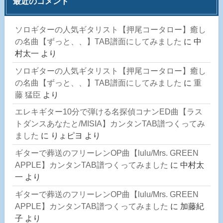
最近のコメント
ソロギターの人気ギタリスト【押尾コータロー】癒し
の名曲【ずっと、、】TAB譜面にしてみました
に
中
村太一
より
ソロギターの人気ギタリスト【押尾コータロー】癒し
の名曲【ずっと、、】TAB譜面にしてみました
に
重
藤 猛臣
より
エレキギター10分で弾ける名探偵コナンED曲【ラス
トダンスあなたと/MISIA】カンタンTAB譜つくってみ
ました
に
りょピヨ
より
ギターで葬送のフリーレンOP曲【lulu/Mrs. GREEN
APPLE】カンタンTAB譜つくってみました
に
中村太
一
より
ギターで葬送のフリーレンOP曲【lulu/Mrs. GREEN
APPLE】カンタンTAB譜つくってみました
に
加藤紀
子
より