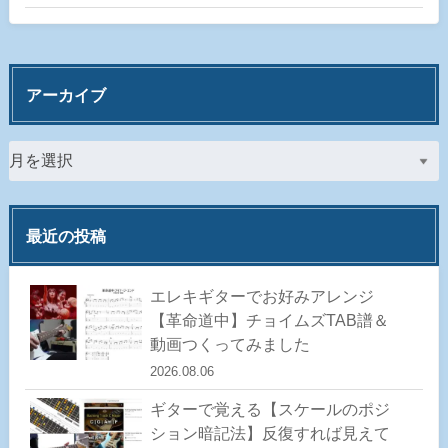
アーカイブ
最近の投稿
エレキギターでお好みアレンジ
【革命道中】チョイムズTAB譜＆
動画つくってみました
2026.08.06
ギターで覚える【スケールのポジ
ション暗記法】反復すれば見えて