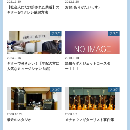
2021.5.30
2012.1.28
【社会人にだけ許された禁断】の
おお♪ありがたいっす♪
ギター&ウクレレ練習方法
ブログ
ブログ
2024.3.16
2010.9.18
ギターで弾きたい！【年配の方に
親知らずとジェットコースタ
人気なミュージシャン３組】
ー！！！
ブログ
ブログ
2008.10.24
2008.8.7
最近のスタジオ
メチャウマギターリスト事件簿