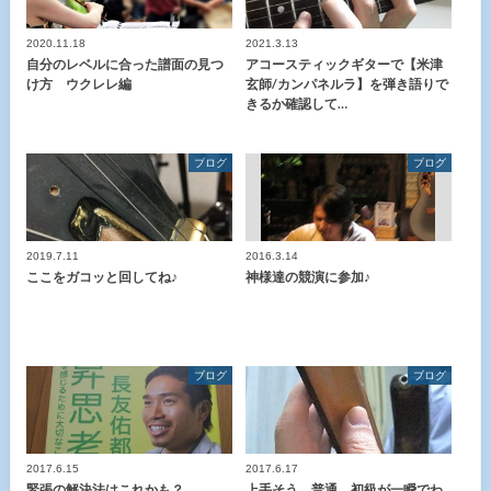
2020.11.18
2021.3.13
自分のレベルに合った譜面の見つ
アコースティックギターで【米津
け方 ウクレレ編
玄師/カンパネルラ】を弾き語りで
きるか確認して…
ブログ
ブログ
2019.7.11
2016.3.14
ここをガコッと回してね♪
神様達の競演に参加♪
ブログ
ブログ
2017.6.15
2017.6.17
緊張の解決法はこれかも？
上手そう、普通、初級が一瞬でわ