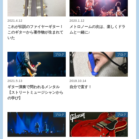
2021.4.12
2020.1.12
これが伝説のファイヤーギター！
メトロノームの次は、楽しくドラ
このギターから著作物が生まれて
ムと一緒に♪
いた
ブログ
ブログ
2021.5.13
2019.10.14
ギター演奏で問われるメンタル
自分で直す！
【ストリートミュージシャンから
の学び】
ブログ
ブログ