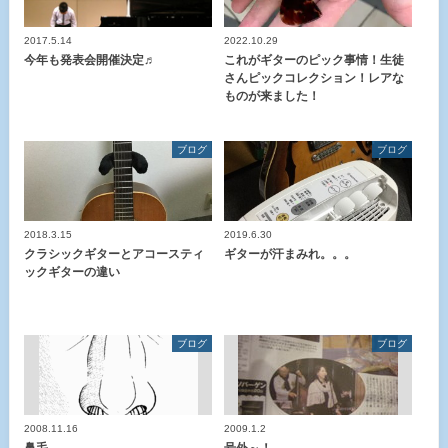
2017.5.14
2022.10.29
今年も発表会開催決定♬
これがギターのピック事情！生徒
さんピックコレクション！レアな
ものが来ました！
ブログ
ブログ
2018.3.15
2019.6.30
クラシックギターとアコースティ
ギターが汗まみれ。。。
ックギターの違い
ブログ
ブログ
2008.11.16
2009.1.2
鼻毛
号外～！