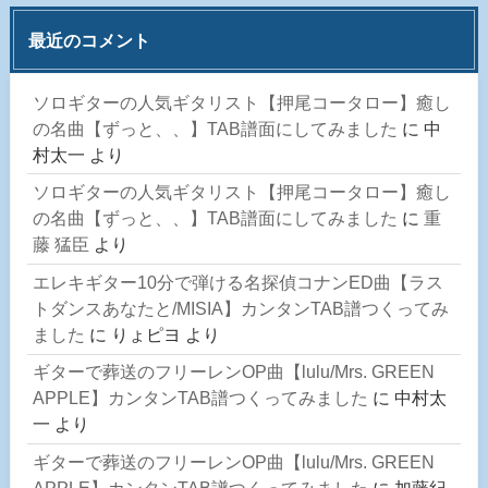
最近のコメント
ソロギターの人気ギタリスト【押尾コータロー】癒し
の名曲【ずっと、、】TAB譜面にしてみました
に
中
村太一
より
ソロギターの人気ギタリスト【押尾コータロー】癒し
の名曲【ずっと、、】TAB譜面にしてみました
に
重
藤 猛臣
より
エレキギター10分で弾ける名探偵コナンED曲【ラス
トダンスあなたと/MISIA】カンタンTAB譜つくってみ
ました
に
りょピヨ
より
ギターで葬送のフリーレンOP曲【lulu/Mrs. GREEN
APPLE】カンタンTAB譜つくってみました
に
中村太
一
より
ギターで葬送のフリーレンOP曲【lulu/Mrs. GREEN