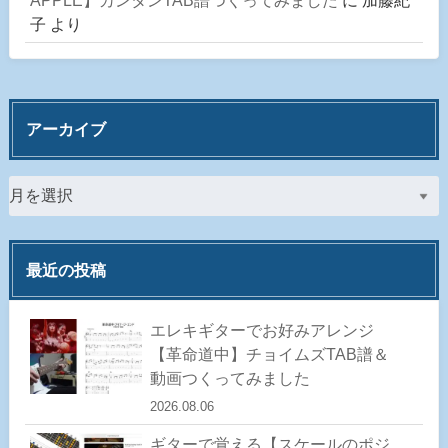
APPLE】カンタンTAB譜つくってみました
に
加藤紀
子
より
アーカイブ
最近の投稿
エレキギターでお好みアレンジ
【革命道中】チョイムズTAB譜＆
動画つくってみました
2026.08.06
ギターで覚える【スケールのポジ