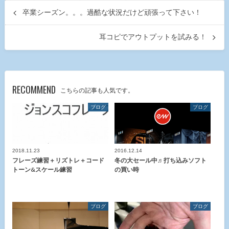
卒業シーズン。。。過酷な状況だけど頑張って下さい！
耳コピでアウトプットを試みる！
RECOMMEND
こちらの記事も人気です。
ブログ
ブログ
2018.11.23
2016.12.14
フレーズ練習＋リズトレ＋コード
冬の大セール中♬打ち込みソフト
トーン&スケール練習
の買い時
ブログ
ブログ