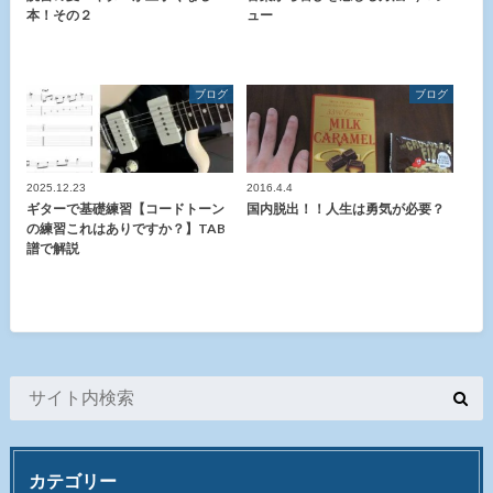
本！その２
ュー
ブログ
ブログ
2025.12.23
2016.4.4
ギターで基礎練習【コードトーン
国内脱出！！人生は勇気が必要？
の練習これはありですか？】TAB
譜で解説
カテゴリー