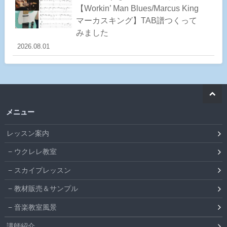
【Workin’ Man Blues/Marcus King
マーカスキング】TAB譜つくって
みました
2026.08.01
メニュー
レッスン案内
ウクレレ教室
スカイプレッスン
教材販売＆サンプル
音楽教室風景
講師紹介