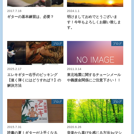
2017.7.16
2024.1.1
ギターの基本練習は、必要？
明けましておめでとうございま
す！今年もよろしくお願い致しま
す。
ブログ
ブログ
2025.2.17
2011.3.14
エレキギター右手のピッキング
東北地震に関するチェーンメール
【速く弾くにはどうすれば？】の
や義援金関係にご注意下さい！！
解決方法
ブログ
ブログ
2015.7.31
2020.6.26
読書の夏！ギターが上手くなる
音楽から喜びを感じる方法 byマシ