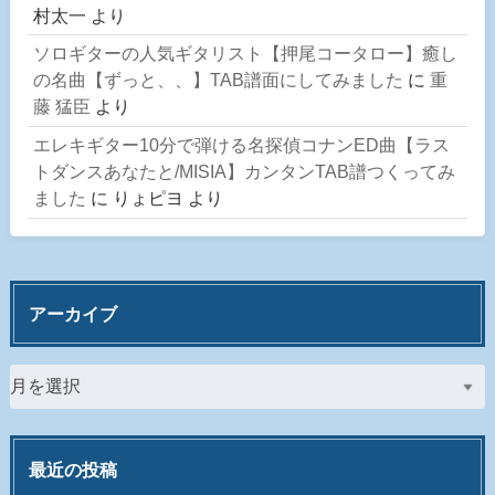
村太一
より
ソロギターの人気ギタリスト【押尾コータロー】癒し
の名曲【ずっと、、】TAB譜面にしてみました
に
重
藤 猛臣
より
エレキギター10分で弾ける名探偵コナンED曲【ラス
トダンスあなたと/MISIA】カンタンTAB譜つくってみ
ました
に
りょピヨ
より
アーカイブ
最近の投稿