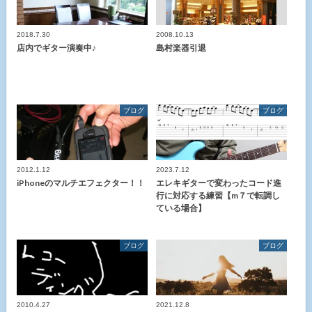
2018.7.30
2008.10.13
店内でギター演奏中♪
島村楽器引退
ブログ
ブログ
2012.1.12
2023.7.12
iPhoneのマルチエフェクター！！
エレキギターで変わったコード進
行に対応する練習【m７で転調し
ている場合】
ブログ
ブログ
2010.4.27
2021.12.8