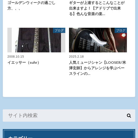
ゴールデンウィークの過ごし
ギターが上達するとこんなことが
方、、、
出来ますよ！【アドリブで出来
る】色んな音楽の楽…
ブログ
ブログ
2008.10.15
2025.2.18
イエッサー（suhr）
人気ミュージシャン【LOOSER/米
津玄師】からアレンジを学ぶベー
スラインの…