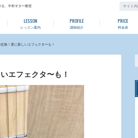
来る、中村ギター教室
LESSON
PROFILE
PRICE
レッスン案内
講師紹介
料金表
の交換！更に新しいエフェクタ〜も！
しいエフェクタ〜も！