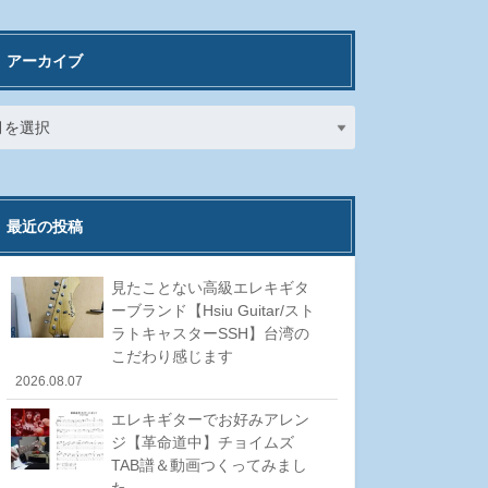
アーカイブ
最近の投稿
見たことない高級エレキギタ
ーブランド【Hsiu Guitar/スト
ラトキャスターSSH】台湾の
こだわり感じます
2026.08.07
エレキギターでお好みアレン
ジ【革命道中】チョイムズ
TAB譜＆動画つくってみまし
た