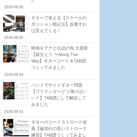
2026.08.06
ギターで覚える【スケールの
ポジション暗記法】反復すれ
ば見えてくる！
2026.08.05
映画モアナと伝説の海 主題歌
【旅立とう 〜Along The
Way】ギターコード＆TAB譜
つくってみました
2026.08.04
バンドでサイドギター問題
【プリテンダーどう弾けばい
い？】TAB譜にして解説して
みました
2026.08.03
ギターのコードストローク改
善【歯切れの良いストローク
練習】TAB譜つくってみまし