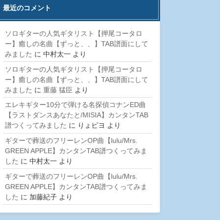
最近のコメント
ソロギターの人気ギタリスト【押尾コータロ
ー】癒しの名曲【ずっと、、】TAB譜面にして
みました
に
中村太一
より
ソロギターの人気ギタリスト【押尾コータロ
ー】癒しの名曲【ずっと、、】TAB譜面にして
みました
に
重藤 猛臣
より
エレキギター10分で弾ける名探偵コナンED曲
【ラストダンスあなたと/MISIA】カンタンTAB
譜つくってみました
に
りょピヨ
より
ギターで葬送のフリーレンOP曲【lulu/Mrs.
GREEN APPLE】カンタンTAB譜つくってみま
した
に
中村太一
より
ギターで葬送のフリーレンOP曲【lulu/Mrs.
GREEN APPLE】カンタンTAB譜つくってみま
した
に
加藤紀子
より