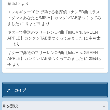
藤 猛臣
より
エレキギター10分で弾ける名探偵コナンED曲【ラス
トダンスあなたと/MISIA】カンタンTAB譜つくってみ
ました
に
りょピヨ
より
ギターで葬送のフリーレンOP曲【lulu/Mrs. GREEN
APPLE】カンタンTAB譜つくってみました
に
中村太
一
より
ギターで葬送のフリーレンOP曲【lulu/Mrs. GREEN
APPLE】カンタンTAB譜つくってみました
に
加藤紀
子
より
アーカイブ