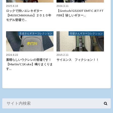
2025.8.16
2024.3.11
ロックで渋いエレキギター
【Gretsch/G5230T EMTC JET FT
【MUSICMAN Axis】２０１０年
FBR】珍しいギター…
モデル登場で…
生徒さんギターコレクション
生徒さんギターコレクション
2024.9.22
2015.2.11
素晴らしいウクレレの登場です！
サイエンス フィクション！！
【Martin/C1K uke】鳴りまくりま
す…