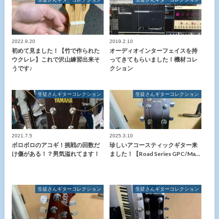
2022.9.20
2019.2.10
初めて見ました！【竹で作られた
オーディオインターフェイスを持
ウクレレ】これで沢山練習出来そ
ってきてもらいました！機材コレ
うです♪
クション
生徒さんギターコレクション
生徒さんギターコレクション
2021.7.5
2025.3.10
ボロボロのアコギ！挑戦の回数だ
珍しいアコースティックギター来
け傷がある！？男気溢れてます！
ました！【Road Series GPC/Ma…
生徒さんギターコレクション
生徒さんギターコレクション