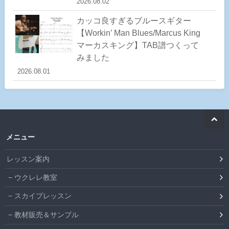
2026.08.02
カッコ良すぎるブルースギター
【Workin’ Man Blues/Marcus King
マーカスキング】TAB譜つくって
みました
2026.08.01
メニュー
レッスン案内
ウクレレ教室
スカイプレッスン
教材販売＆サンプル