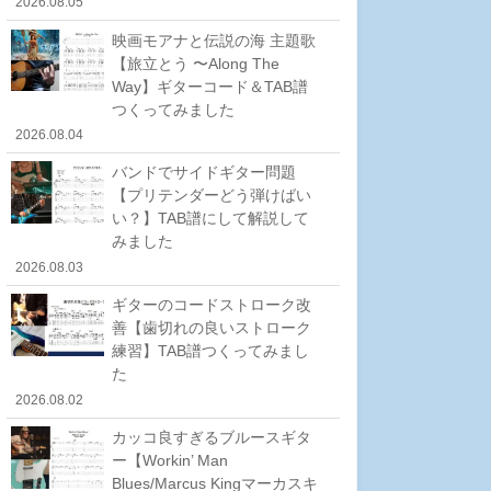
2026.08.05
映画モアナと伝説の海 主題歌
【旅立とう 〜Along The
Way】ギターコード＆TAB譜
つくってみました
2026.08.04
バンドでサイドギター問題
【プリテンダーどう弾けばい
い？】TAB譜にして解説して
みました
2026.08.03
ギターのコードストローク改
善【歯切れの良いストローク
練習】TAB譜つくってみまし
た
2026.08.02
カッコ良すぎるブルースギタ
ー【Workin’ Man
Blues/Marcus Kingマーカスキ