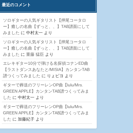
最近のコメント
ソロギターの人気ギタリスト【押尾コータロ
ー】癒しの名曲【ずっと、、】TAB譜面にして
みました
に
中村太一
より
ソロギターの人気ギタリスト【押尾コータロ
ー】癒しの名曲【ずっと、、】TAB譜面にして
みました
に
重藤 猛臣
より
エレキギター10分で弾ける名探偵コナンED曲
【ラストダンスあなたと/MISIA】カンタンTAB
譜つくってみました
に
りょピヨ
より
ギターで葬送のフリーレンOP曲【lulu/Mrs.
GREEN APPLE】カンタンTAB譜つくってみま
した
に
中村太一
より
ギターで葬送のフリーレンOP曲【lulu/Mrs.
GREEN APPLE】カンタンTAB譜つくってみま
した
に
加藤紀子
より