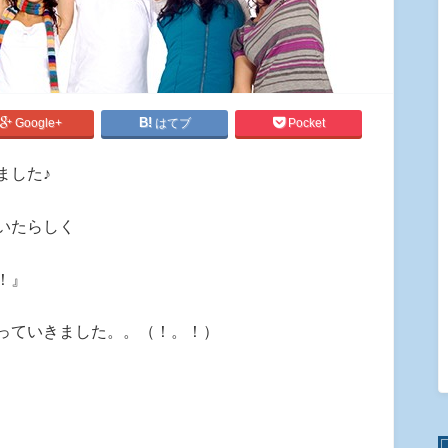
Google+
はてブ
Pocket
ました♪
いたらしく
！』
っていきました。。（！。！）