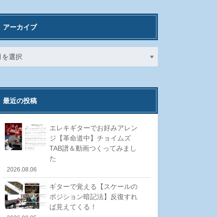
アーカイブ
最近の投稿
エレキギターでお好みアレン
ジ【革命道中】チョイムズ
TAB譜＆動画つくってみまし
た
2026.08.06
ギターで覚える【スケールの
ポジション暗記法】反復すれ
ば見えてくる！