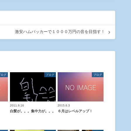
激安ハムバッカーで１０００万円の音を目指す！
ブログ
ブログ
ブログ
2011.9.16
2015.6.3
白髪が。。。集中力が。。。
６月はレベルアップ！