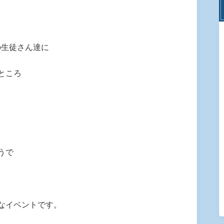
の生徒さん達に
ところ
うで
なイベントです。