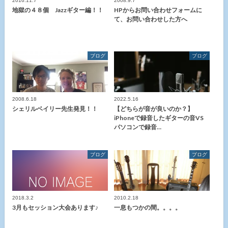
2016.11.7
2008.9.7
地獄の４８個 Jazzギター編！！
HPからお問い合わせフォームに
て、お問い合わせした方へ
ブログ
ブログ
2008.6.18
2022.5.16
シェリルベイリー先生発見！！
【どちらが音が良いのか？】
iPhoneで録音したギターの音VS
パソコンで録音…
ブログ
ブログ
2018.3.2
2010.2.18
3月もセッション大会あります♪
一息もつかの間。。。。