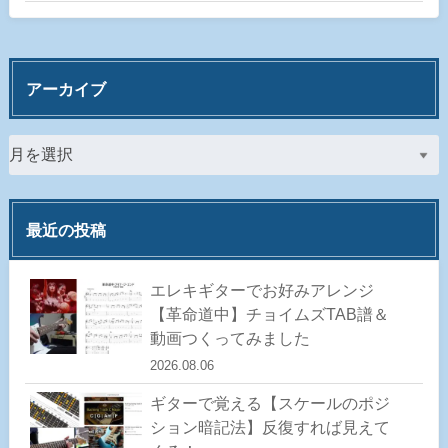
アーカイブ
最近の投稿
エレキギターでお好みアレンジ
【革命道中】チョイムズTAB譜＆
動画つくってみました
2026.08.06
ギターで覚える【スケールのポジ
ション暗記法】反復すれば見えて