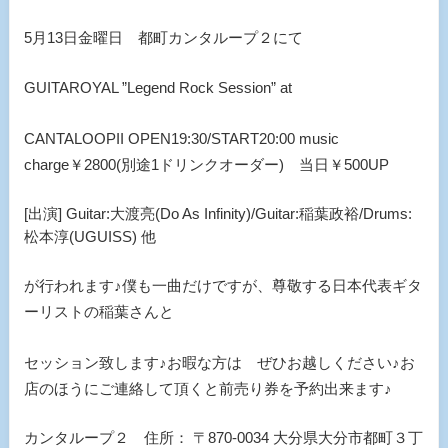
5月13日金曜日 都町カンタループ２にて
GUITAROYAL ”Legend Rock Session” at
CANTALOOPII OPEN19:30/START20:00 music
charge￥2800(別途1ドリンクオーダー) 当日￥500UP
[出演] Guitar:大渡亮(Do As Infinity)/Guitar:稲葉政裕/Drums:
松本淳(UGUISS) 他
が行われます♪僕も一曲だけですが、尊敬する日本代表ギタ
ーリストの稲葉さんと
セッション致します♪お暇な方は ぜひお越しください♪お
店のほうにご連絡して頂くと前売り券を予約出来ます♪
カンタループ２ 住所：
〒870-0034 大分県大分市都町３丁