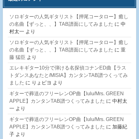
ソロギターの人気ギタリスト【押尾コータロー】癒し
の名曲【ずっと、、】TAB譜面にしてみました
に
中
村太一
より
ソロギターの人気ギタリスト【押尾コータロー】癒し
の名曲【ずっと、、】TAB譜面にしてみました
に
重
藤 猛臣
より
エレキギター10分で弾ける名探偵コナンED曲【ラス
トダンスあなたと/MISIA】カンタンTAB譜つくってみ
ました
に
りょピヨ
より
ギターで葬送のフリーレンOP曲【lulu/Mrs. GREEN
APPLE】カンタンTAB譜つくってみました
に
中村太
一
より
ギターで葬送のフリーレンOP曲【lulu/Mrs. GREEN
APPLE】カンタンTAB譜つくってみました
に
加藤紀
子
より