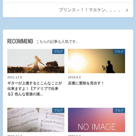
プリンス～！！マエケン。。。。
RECOMMEND
こちらの記事も人気です。
ブログ
ブログ
2021.12.8
2019.9.3
ギターが上達するとこんなことが
反復に意味を見出す！
出来ますよ！【アドリブで出来
る】色んな音楽の楽…
ブログ
ブログ