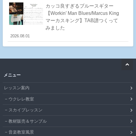
カッコ良すぎるブルースギター
【Workin’ Man Blues/Marcus King
マーカスキング】TAB譜つくって
みました
2026.08.01
メニュー
レッスン案内
ウクレレ教室
スカイプレッスン
教材販売＆サンプル
音楽教室風景