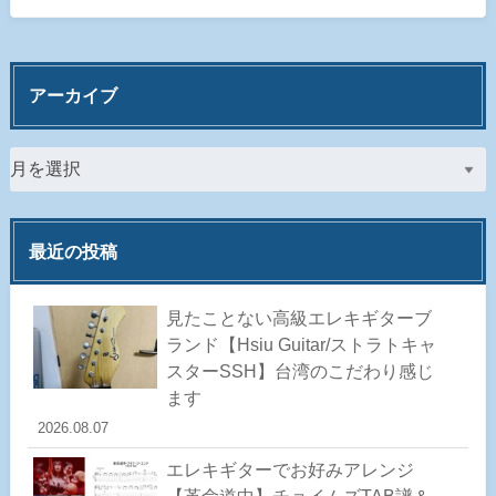
アーカイブ
最近の投稿
見たことない高級エレキギターブ
ランド【Hsiu Guitar/ストラトキャ
スターSSH】台湾のこだわり感じ
ます
2026.08.07
エレキギターでお好みアレンジ