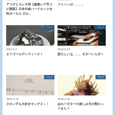
アコギとエレキ用【超激レア耳コ
ジミヘンが。。。。
ピ譜面】日本代表ハードロック女
性ボーカル【FA…
ブログ
ブログ
2012.5.2
2019.6.23
さてゴールデンウィーク！
恐ろしいな。。。ギターいらず！
ブログ
ブログ
2020.2.15
2019.4.19
小さい子も大好きキングヌ～！
あれ？ギターの楽しみ方が変わっ
てきた？