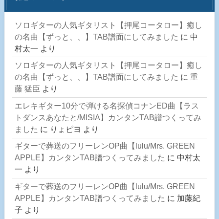
ソロギターの人気ギタリスト【押尾コータロー】癒し
の名曲【ずっと、、】TAB譜面にしてみました
に
中
村太一
より
ソロギターの人気ギタリスト【押尾コータロー】癒し
の名曲【ずっと、、】TAB譜面にしてみました
に
重
藤 猛臣
より
エレキギター10分で弾ける名探偵コナンED曲【ラス
トダンスあなたと/MISIA】カンタンTAB譜つくってみ
ました
に
りょピヨ
より
ギターで葬送のフリーレンOP曲【lulu/Mrs. GREEN
APPLE】カンタンTAB譜つくってみました
に
中村太
一
より
ギターで葬送のフリーレンOP曲【lulu/Mrs. GREEN
APPLE】カンタンTAB譜つくってみました
に
加藤紀
子
より