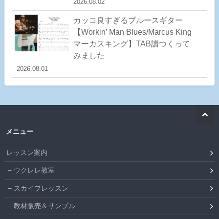
2026.08.02
カッコ良すぎるブルースギター
【Workin’ Man Blues/Marcus King
マーカスキング】TAB譜つくって
みました
2026.08.01
メニュー
レッスン案内
ウクレレ教室
スカイプレッスン
教材販売＆サンプル