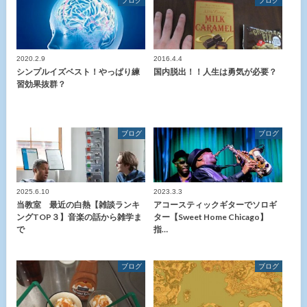
ブログ
ブログ
2020.2.9
2016.4.4
シンプルイズベスト！やっぱり練
国内脱出！！人生は勇気が必要？
習効果抜群？
ブログ
ブログ
2025.6.10
2023.3.3
当教室 最近の白熱【雑談ランキ
アコースティックギターでソロギ
ングTOP３】音楽の話から雑学ま
ター【Sweet Home Chicago】
で
指…
ブログ
ブログ