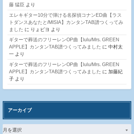
藤 猛臣
より
エレキギター10分で弾ける名探偵コナンED曲【ラス
トダンスあなたと/MISIA】カンタンTAB譜つくってみ
ました
に
りょピヨ
より
ギターで葬送のフリーレンOP曲【lulu/Mrs. GREEN
APPLE】カンタンTAB譜つくってみました
に
中村太
一
より
ギターで葬送のフリーレンOP曲【lulu/Mrs. GREEN
APPLE】カンタンTAB譜つくってみました
に
加藤紀
子
より
アーカイブ