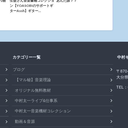
れ物
生徒さん音楽書籍コレクショ
あんた誰？？
ン【YOASOBIのサポートギ
ターAssh】ギター…
カテゴリー一覧
中村
ブログ
〒870
大分県
【マル秘】音楽理論
TEL：0
オリジナル無料教材
中村太一ライブ&仕事系
中村太一音楽機材コレクション
動画＆音源