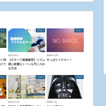
ブログ
ブログ
ブログ
2023.6.9
2009.3.25
弾く時
【ギターで基礎練習】リズム
やっぱりイチロー！
つけて
感と綺麗なトーンを手に入れ
る方法
ブログ
ブログ
ブログ
2024.2.22
2008.7.9