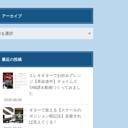
アーカイブ
最近の投稿
エレキギターでお好みアレン
ジ【革命道中】チョイムズ
TAB譜＆動画つくってみまし
た
2026.08.06
ギターで覚える【スケールの
ポジション暗記法】反復すれ
ば見えてくる！