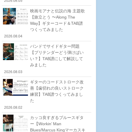
2026.08.05
映画モアナと伝説の海 主題歌
【旅立とう 〜Along The
Way】ギターコード＆TAB譜
つくってみました
2026.08.04
バンドでサイドギター問題
【プリテンダーどう弾けばい
い？】TAB譜にして解説して
みました
2026.08.03
ギターのコードストローク改
善【歯切れの良いストローク
練習】TAB譜つくってみまし
た
2026.08.02
カッコ良すぎるブルースギタ
ー【Workin’ Man
Blues/Marcus Kingマーカスキ