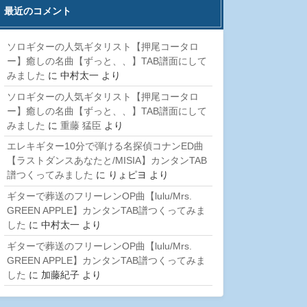
最近のコメント
ソロギターの人気ギタリスト【押尾コータロ
ー】癒しの名曲【ずっと、、】TAB譜面にして
みました
に
中村太一
より
ソロギターの人気ギタリスト【押尾コータロ
ー】癒しの名曲【ずっと、、】TAB譜面にして
みました
に
重藤 猛臣
より
エレキギター10分で弾ける名探偵コナンED曲
【ラストダンスあなたと/MISIA】カンタンTAB
譜つくってみました
に
りょピヨ
より
ギターで葬送のフリーレンOP曲【lulu/Mrs.
GREEN APPLE】カンタンTAB譜つくってみま
した
に
中村太一
より
ギターで葬送のフリーレンOP曲【lulu/Mrs.
GREEN APPLE】カンタンTAB譜つくってみま
した
に
加藤紀子
より