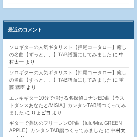
最近のコメント
ソロギターの人気ギタリスト【押尾コータロー】癒し
の名曲【ずっと、、】TAB譜面にしてみました
に
中
村太一
より
ソロギターの人気ギタリスト【押尾コータロー】癒し
の名曲【ずっと、、】TAB譜面にしてみました
に
重
藤 猛臣
より
エレキギター10分で弾ける名探偵コナンED曲【ラス
トダンスあなたと/MISIA】カンタンTAB譜つくってみ
ました
に
りょピヨ
より
ギターで葬送のフリーレンOP曲【lulu/Mrs. GREEN
APPLE】カンタンTAB譜つくってみました
に
中村太