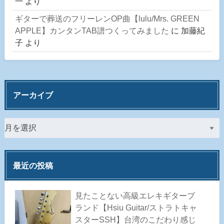
一
より
ギターで葬送のフリーレンOP曲【lulu/Mrs. GREEN
APPLE】カンタンTAB譜つくってみました
に
加藤紀
子
より
アーカイブ
最近の投稿
見たことない高級エレキギターブ
ランド【Hsiu Guitar/ストラトキャ
スターSSH】台湾のこだわり感じ