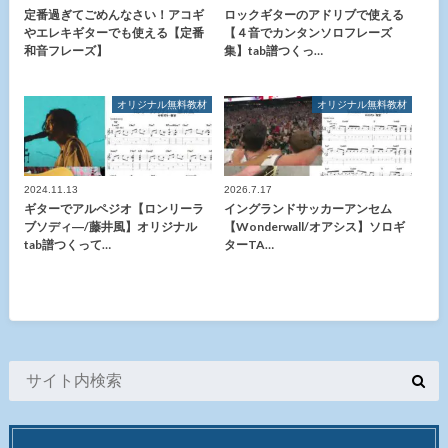
定番過ぎてごめんなさい！アコギ
ロックギターのアドリブで使える
やエレキギターでも使える【定番
【４音でカンタンソロフレーズ
和音フレーズ】
集】tab譜つくっ…
オリジナル無料教材
オリジナル無料教材
2024.11.13
2026.7.17
ギターでアルペジオ【ロンリーラ
イングランドサッカーアンセム
ブソディ―/藤井風】オリジナル
【Wonderwall/オアシス】ソロギ
tab譜つくって…
ターTA…