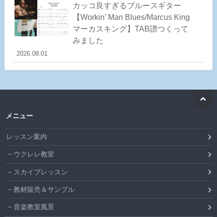
カッコ良すぎるブルースギター
【Workin’ Man Blues/Marcus King
マーカスキング】TAB譜つくって
みました
2026.08.01
メニュー
レッスン案内
ウクレレ教室
スカイプレッスン
教材販売＆サンプル
音楽教室風景