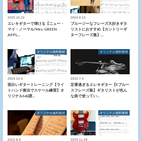
2025.10.22
2024.6.13
エレキギターで弾ける【ニュー・
ブルージーなフレーズ大好きギタ
マイ・ノーマル/Mrs. GREEN
リストにおすすめ【カントリーギ
APPL…
ターフレーズ集】…
オリジナル無料教材
オリジナル無料教材
2024.10.3
2022.7.4
面白いギタートレーニング【ライ
定番過ぎるエレキギター【Eブルー
トハンド奏法でスケール練習】オ
スフレーズ集】ギタリストが色ん
リジナルtab譜…
な曲で使ってい…
オリジナル無料教材
オリジナル無料教材
2022.8.6
2025.11.29