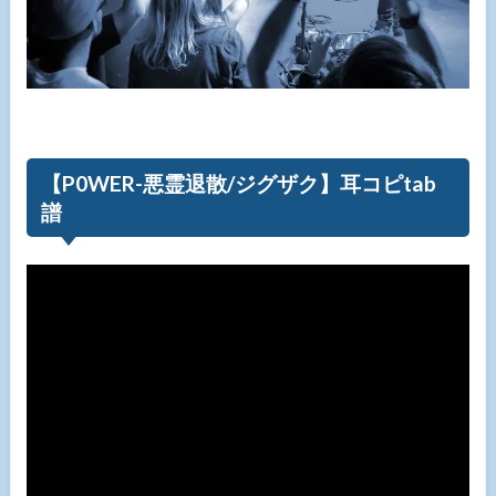
【P0WER-悪霊退散/ジグザク】耳コピtab
譜