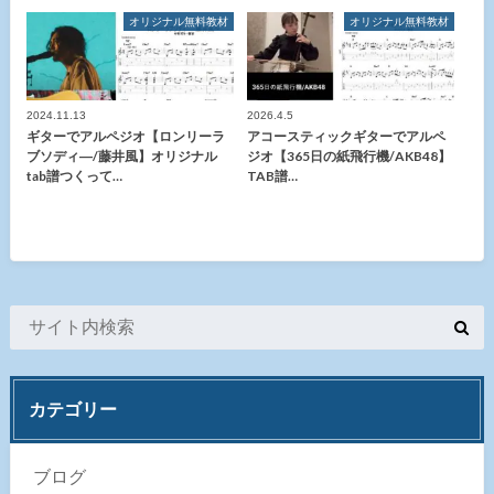
オリジナル無料教材
オリジナル無料教材
2024.11.13
2026.4.5
ギターでアルペジオ【ロンリーラ
アコースティックギターでアルペ
ブソディ―/藤井風】オリジナル
ジオ【365日の紙飛行機/AKB48】
tab譜つくって…
TAB譜…
カテゴリー
ブログ