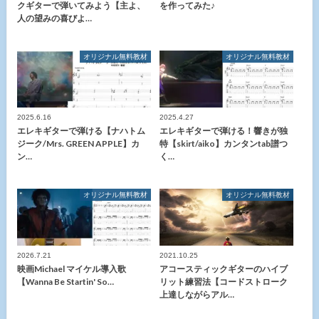
クギターで弾いてみよう【主よ、
を作ってみた♪
人の望みの喜びよ…
オリジナル無料教材
オリジナル無料教材
2025.6.16
2025.4.27
エレキギターで弾ける【ナハトム
エレキギターで弾ける！響きが独
ジーク/Mrs. GREEN APPLE】カ
特【skirt/aiko】カンタンtab譜つ
ン…
く…
オリジナル無料教材
オリジナル無料教材
2026.7.21
2021.10.25
映画Michael マイケル導入歌
アコースティックギターのハイブ
【Wanna Be Startin' So…
リット練習法【コードストローク
上達しながらアル…