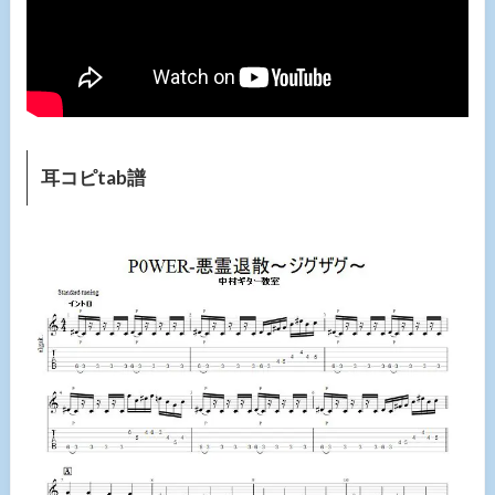
耳コピtab譜