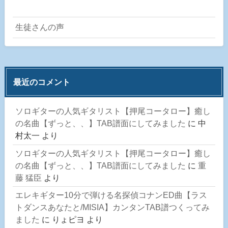
生徒さんの声
最近のコメント
ソロギターの人気ギタリスト【押尾コータロー】癒し
の名曲【ずっと、、】TAB譜面にしてみました
に
中
村太一
より
ソロギターの人気ギタリスト【押尾コータロー】癒し
の名曲【ずっと、、】TAB譜面にしてみました
に
重
藤 猛臣
より
エレキギター10分で弾ける名探偵コナンED曲【ラス
トダンスあなたと/MISIA】カンタンTAB譜つくってみ
ました
に
りょピヨ
より