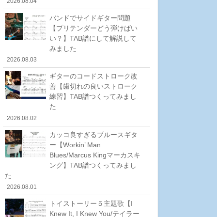
2026.08.04
バンドでサイドギター問題
【プリテンダーどう弾けばい
い？】TAB譜にして解説して
みました
2026.08.03
ギターのコードストローク改
善【歯切れの良いストローク
練習】TAB譜つくってみまし
た
2026.08.02
カッコ良すぎるブルースギタ
ー【Workin’ Man
Blues/Marcus Kingマーカスキ
ング】TAB譜つくってみまし
た
2026.08.01
トイストーリー５主題歌【I
Knew It, I Knew You/テイラー