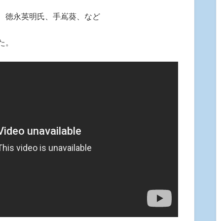
 徳永英明氏、手嶌葵、など
た。