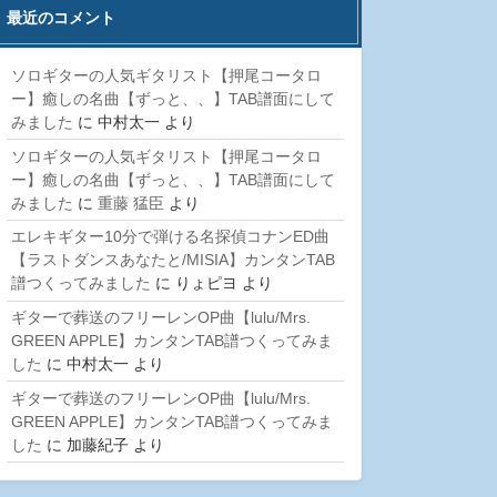
最近のコメント
ソロギターの人気ギタリスト【押尾コータロ
ー】癒しの名曲【ずっと、、】TAB譜面にして
みました
に
中村太一
より
ソロギターの人気ギタリスト【押尾コータロ
ー】癒しの名曲【ずっと、、】TAB譜面にして
みました
に
重藤 猛臣
より
エレキギター10分で弾ける名探偵コナンED曲
【ラストダンスあなたと/MISIA】カンタンTAB
譜つくってみました
に
りょピヨ
より
ギターで葬送のフリーレンOP曲【lulu/Mrs.
GREEN APPLE】カンタンTAB譜つくってみま
した
に
中村太一
より
ギターで葬送のフリーレンOP曲【lulu/Mrs.
GREEN APPLE】カンタンTAB譜つくってみま
した
に
加藤紀子
より