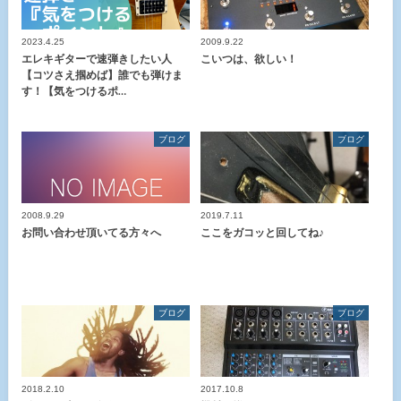
2023.4.25
2009.9.22
エレキギターで速弾きしたい人
こいつは、欲しい！
【コツさえ掴めば】誰でも弾けま
す！【気をつけるポ…
ブログ
ブログ
2008.9.29
2019.7.11
お問い合わせ頂いてる方々へ
ここをガコッと回してね♪
ブログ
ブログ
2018.2.10
2017.10.8