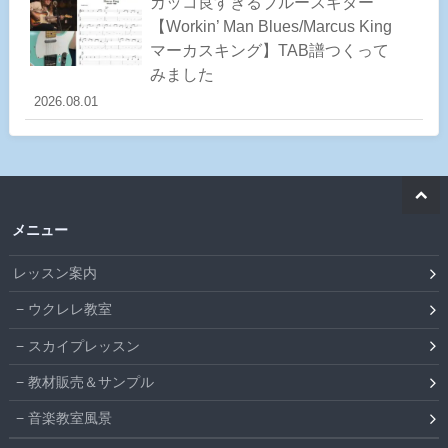
カッコ良すぎるブルースギター
【Workin’ Man Blues/Marcus King
マーカスキング】TAB譜つくって
みました
2026.08.01
メニュー
レッスン案内
ウクレレ教室
スカイプレッスン
教材販売＆サンプル
音楽教室風景