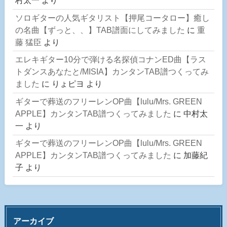
村太一
より
ソロギターの人気ギタリスト【押尾コータロー】癒し
の名曲【ずっと、、】TAB譜面にしてみました
に
重
藤 猛臣
より
エレキギター10分で弾ける名探偵コナンED曲【ラス
トダンスあなたと/MISIA】カンタンTAB譜つくってみ
ました
に
りょピヨ
より
ギターで葬送のフリーレンOP曲【lulu/Mrs. GREEN
APPLE】カンタンTAB譜つくってみました
に
中村太
一
より
ギターで葬送のフリーレンOP曲【lulu/Mrs. GREEN
APPLE】カンタンTAB譜つくってみました
に
加藤紀
子
より
アーカイブ