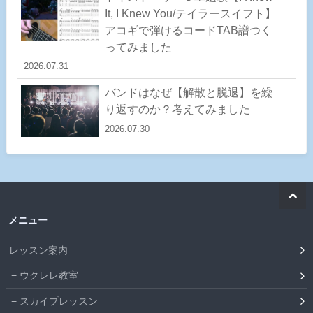
It, I Knew You/テイラースイフト】
アコギで弾けるコードTAB譜つく
ってみました
2026.07.31
バンドはなぜ【解散と脱退】を繰
り返すのか？考えてみました
2026.07.30
メニュー
レッスン案内
ウクレレ教室
スカイプレッスン