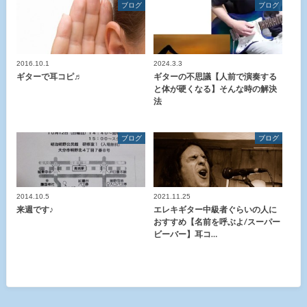
ブログ
ブログ
2016.10.1
2024.3.3
ギターで耳コピ♬
ギターの不思議【人前で演奏する
と体が硬くなる】そんな時の解決
法
ブログ
ブログ
2014.10.5
2021.11.25
来週です♪
エレキギター中級者ぐらいの人に
おすすめ【名前を呼ぶよ/スーパー
ビーバー】耳コ…