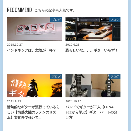
RECOMMEND
こちらの記事も人気です。
ブログ
ブログ
2018.10.27
2019.6.23
インドネシアは、危険が一杯？
恐ろしいな。。。ギターいらず！
ブログ
ブログ
2021.9.13
2024.10.25
情熱的なギターが流行っているら
バンドでギターが二人【LUNA
しい【情熱大陸のラテンのリズ
SEEから学ぶ】ギターパートの分
ム】文化祭で弾いて…
け方