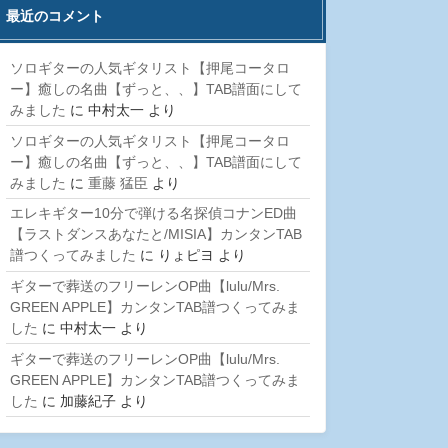
最近のコメント
ソロギターの人気ギタリスト【押尾コータロ
ー】癒しの名曲【ずっと、、】TAB譜面にして
みました
に
中村太一
より
ソロギターの人気ギタリスト【押尾コータロ
ー】癒しの名曲【ずっと、、】TAB譜面にして
みました
に
重藤 猛臣
より
エレキギター10分で弾ける名探偵コナンED曲
【ラストダンスあなたと/MISIA】カンタンTAB
譜つくってみました
に
りょピヨ
より
ギターで葬送のフリーレンOP曲【lulu/Mrs.
GREEN APPLE】カンタンTAB譜つくってみま
した
に
中村太一
より
ギターで葬送のフリーレンOP曲【lulu/Mrs.
GREEN APPLE】カンタンTAB譜つくってみま
した
に
加藤紀子
より