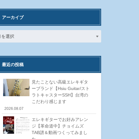
アーカイブ
最近の投稿
見たことない高級エレキギタ
ーブランド【Hsiu Guitar/スト
ラトキャスターSSH】台湾の
こだわり感じます
2026.08.07
エレキギターでお好みアレン
ジ【革命道中】チョイムズ
TAB譜＆動画つくってみまし
た