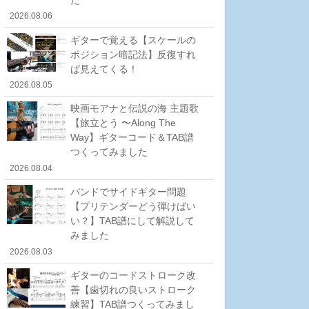
2026.08.06
ギターで覚える【スケールの
ポジション暗記法】反復すれ
ば見えてくる！
2026.08.05
映画モアナと伝説の海 主題歌
【旅立とう 〜Along The
Way】ギターコード＆TAB譜
つくってみました
2026.08.04
バンドでサイドギター問題
【プリテンダーどう弾けばい
い？】TAB譜にして解説して
みました
2026.08.03
ギターのコードストローク改
善【歯切れの良いストローク
練習】TAB譜つくってみまし