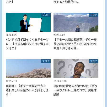
こと】
考えると効果的で…
ブログ
ブログ
2022.6.20
2022.6.22
バンドで必ず回ってくるギターソ
【ギターお悩み相談室】ギター歴
ロ！【リズム感バッチリに弾くコ
長いのになぜ上手くならないのか
ツは？】
問題！おじさん達…
ブログ
ブログ
2025.4.12
2021.12.27
春到来！【ギター堪能の仕方３
2021年に皆さんが気づいた【ギタ
選】楽しい音楽の日々が始まりま
ーやウクレレ上達のコツ】実録体
す！
験談