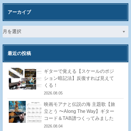
アーカイブ
最近の投稿
ギターで覚える【スケールのポジ
ション暗記法】反復すれば見えて
くる！
2026.08.05
映画モアナと伝説の海 主題歌【旅
立とう 〜Along The Way】ギター
コード＆TAB譜つくってみました
2026.08.04