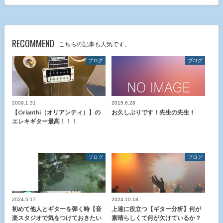
RECOMMEND
こちらの記事も人気です。
ブログ
ブログ
2009.1.31
2015.6.28
【Orianthi（オリアンティ）】の
お久しぶりです！先生の先生！
エレキギター最高！！！
ブログ
ブログ
2024.5.17
2024.10.18
初めて他人とギターを弾く時【音
上達に役立つ【ギター分析】何が
楽スタジオで気をつけておきたい
素晴らしくて何が欠けているか？