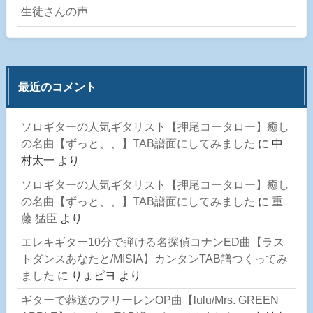
生徒さんの声
最近のコメント
ソロギターの人気ギタリスト【押尾コータロー】癒し
の名曲【ずっと、、】TAB譜面にしてみました
に
中
村太一
より
ソロギターの人気ギタリスト【押尾コータロー】癒し
の名曲【ずっと、、】TAB譜面にしてみました
に
重
藤 猛臣
より
エレキギター10分で弾ける名探偵コナンED曲【ラス
トダンスあなたと/MISIA】カンタンTAB譜つくってみ
ました
に
りょピヨ
より
ギターで葬送のフリーレンOP曲【lulu/Mrs. GREEN