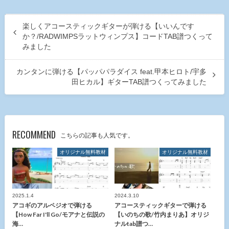
楽しくアコースティックギターが弾ける【いいんです
か？/RADWIMPSラットウィンプス】コードTAB譜つくって
みました
カンタンに弾ける【パッパパラダイス feat.甲本ヒロト/宇多
田ヒカル】ギターTAB譜つくってみました
RECOMMEND
こちらの記事も人気です。
オリジナル無料教材
オリジナル無料教材
2025.1.4
2024.3.10
アコギのアルペジオで弾ける
アコースティックギターで弾ける
【How Far I'll Go/モアナと伝説の
【いのちの歌/竹内まりあ】オリジ
海…
ナルtab譜つ…