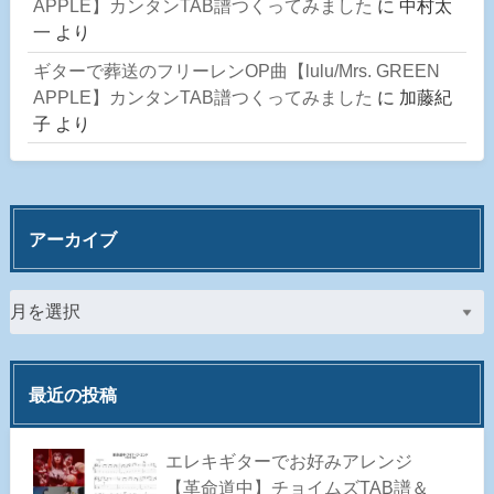
APPLE】カンタンTAB譜つくってみました
に
中村太
一
より
ギターで葬送のフリーレンOP曲【lulu/Mrs. GREEN
APPLE】カンタンTAB譜つくってみました
に
加藤紀
子
より
アーカイブ
最近の投稿
エレキギターでお好みアレンジ
【革命道中】チョイムズTAB譜＆