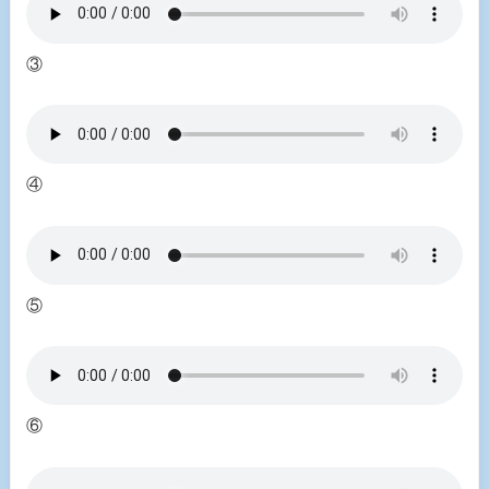
③
④
⑤
⑥