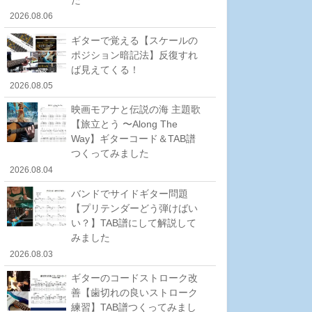
2026.08.06
ギターで覚える【スケールの
ポジション暗記法】反復すれ
ば見えてくる！
2026.08.05
映画モアナと伝説の海 主題歌
【旅立とう 〜Along The
Way】ギターコード＆TAB譜
つくってみました
2026.08.04
バンドでサイドギター問題
【プリテンダーどう弾けばい
い？】TAB譜にして解説して
みました
2026.08.03
ギターのコードストローク改
善【歯切れの良いストローク
練習】TAB譜つくってみまし