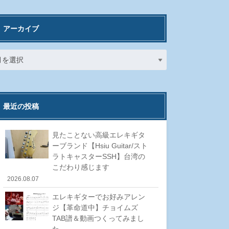
アーカイブ
最近の投稿
見たことない高級エレキギタ
ーブランド【Hsiu Guitar/スト
ラトキャスターSSH】台湾の
こだわり感じます
2026.08.07
エレキギターでお好みアレン
ジ【革命道中】チョイムズ
TAB譜＆動画つくってみまし
た