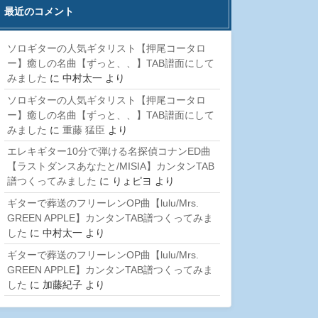
最近のコメント
ソロギターの人気ギタリスト【押尾コータロ
ー】癒しの名曲【ずっと、、】TAB譜面にして
みました
に
中村太一
より
ソロギターの人気ギタリスト【押尾コータロ
ー】癒しの名曲【ずっと、、】TAB譜面にして
みました
に
重藤 猛臣
より
エレキギター10分で弾ける名探偵コナンED曲
【ラストダンスあなたと/MISIA】カンタンTAB
譜つくってみました
に
りょピヨ
より
ギターで葬送のフリーレンOP曲【lulu/Mrs.
GREEN APPLE】カンタンTAB譜つくってみま
した
に
中村太一
より
ギターで葬送のフリーレンOP曲【lulu/Mrs.
GREEN APPLE】カンタンTAB譜つくってみま
した
に
加藤紀子
より