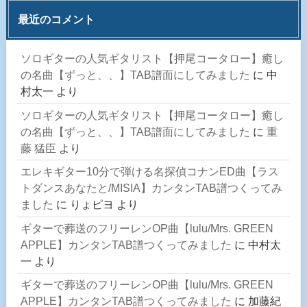
最近のコメント
ソロギターの人気ギタリスト【押尾コータロー】癒し
の名曲【ずっと、、】TAB譜面にしてみました
に
中
村太一
より
ソロギターの人気ギタリスト【押尾コータロー】癒し
の名曲【ずっと、、】TAB譜面にしてみました
に
重
藤 猛臣
より
エレキギター10分で弾ける名探偵コナンED曲【ラス
トダンスあなたと/MISIA】カンタンTAB譜つくってみ
ました
に
りょピヨ
より
ギターで葬送のフリーレンOP曲【lulu/Mrs. GREEN
APPLE】カンタンTAB譜つくってみました
に
中村太
一
より
ギターで葬送のフリーレンOP曲【lulu/Mrs. GREEN
APPLE】カンタンTAB譜つくってみました
に
加藤紀