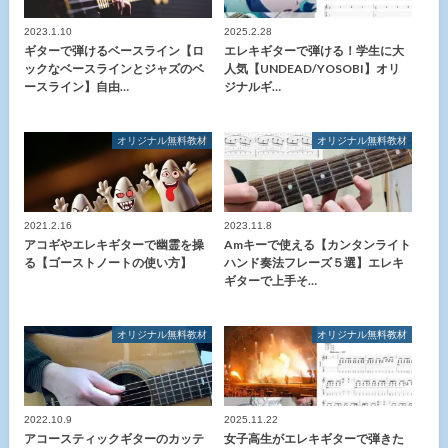
2023.1.10
2025.2.28
ギターで弾けるベースライン【ロ
エレキギターで弾ける！学生に大
ックなベースラインとジャズのベ
人気【UNDEAD/YOSOBI】オリ
ースライン】自由…
ジナルギ…
オリジナル無料教材
オリジナル無料教材
2021.2.16
2023.11.8
アコギやエレキギターで幽霊を操
Amキーで使える【カンタンライト
る【ゴーストノートの使い方】
ハンド奏法フレーズ５選】エレキ
ギターで上手そ…
オリジナル無料教材
オリジナル無料教材
2022.10.9
2025.11.22
アコースティックギターのカッテ
女子高生がエレキギターで弾きた