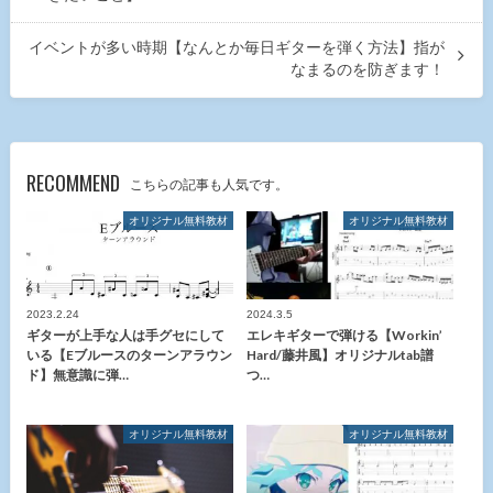
イベントが多い時期【なんとか毎日ギターを弾く方法】指が
なまるのを防ぎます！
RECOMMEND
こちらの記事も人気です。
オリジナル無料教材
オリジナル無料教材
2023.2.24
2024.3.5
ギターが上手な人は手グセにして
エレキギターで弾ける【Workin’
いる【Eブルースのターンアラウン
Hard/藤井風】オリジナルtab譜
ド】無意識に弾…
つ…
オリジナル無料教材
オリジナル無料教材