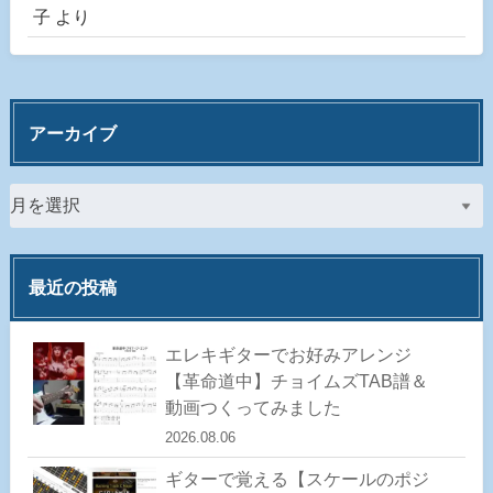
子
より
アーカイブ
最近の投稿
エレキギターでお好みアレンジ
【革命道中】チョイムズTAB譜＆
動画つくってみました
2026.08.06
ギターで覚える【スケールのポジ