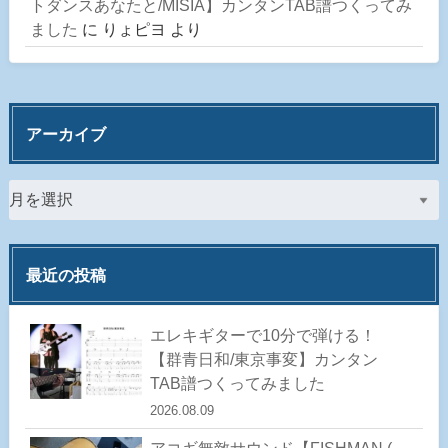
トダンスあなたと/MISIA】カンタンTAB譜つくってみ
ました
に
りょピヨ
より
アーカイブ
最近の投稿
エレキギターで10分で弾ける！
【群青日和/東京事変】カンタン
TAB譜つくってみました
2026.08.09