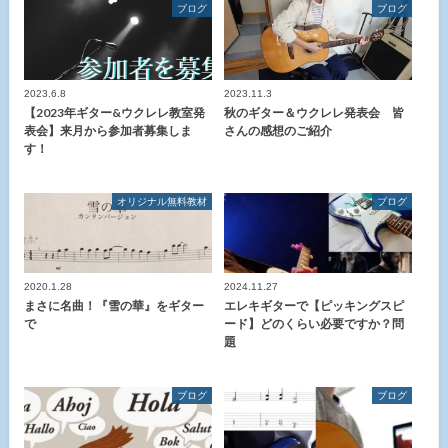
ブログ
ブログ
2023.6.8
2023.11.3
【2023年ギター&ウクレレ教室発
秋のギター＆ウクレレ発表会 皆
表会】来月から参加者募集しま
さんの感想のご紹介
す！
オリジナル無料教材
ブログ
2020.1.28
2024.11.27
まさに名曲！『雪の華』をギター
エレキギターで【ピッキングスピ
で
ード】どのくらい必要ですか？問
題
ブログ
ブログ