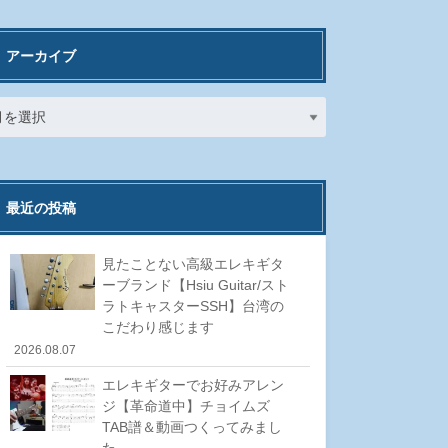
アーカイブ
最近の投稿
見たことない高級エレキギタ
ーブランド【Hsiu Guitar/スト
ラトキャスターSSH】台湾の
こだわり感じます
2026.08.07
エレキギターでお好みアレン
ジ【革命道中】チョイムズ
TAB譜＆動画つくってみまし
た