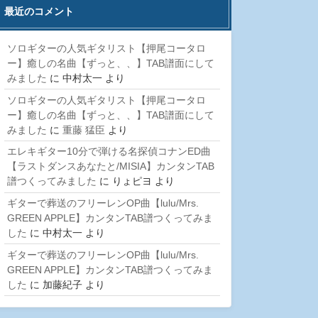
最近のコメント
ソロギターの人気ギタリスト【押尾コータロ
ー】癒しの名曲【ずっと、、】TAB譜面にして
みました
に
中村太一
より
ソロギターの人気ギタリスト【押尾コータロ
ー】癒しの名曲【ずっと、、】TAB譜面にして
みました
に
重藤 猛臣
より
エレキギター10分で弾ける名探偵コナンED曲
【ラストダンスあなたと/MISIA】カンタンTAB
譜つくってみました
に
りょピヨ
より
ギターで葬送のフリーレンOP曲【lulu/Mrs.
GREEN APPLE】カンタンTAB譜つくってみま
した
に
中村太一
より
ギターで葬送のフリーレンOP曲【lulu/Mrs.
GREEN APPLE】カンタンTAB譜つくってみま
した
に
加藤紀子
より