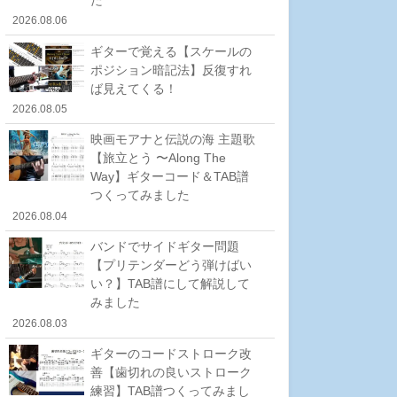
2026.08.06
ギターで覚える【スケールの
ポジション暗記法】反復すれ
ば見えてくる！
2026.08.05
映画モアナと伝説の海 主題歌
【旅立とう 〜Along The
Way】ギターコード＆TAB譜
つくってみました
2026.08.04
バンドでサイドギター問題
【プリテンダーどう弾けばい
い？】TAB譜にして解説して
みました
2026.08.03
ギターのコードストローク改
善【歯切れの良いストローク
練習】TAB譜つくってみまし