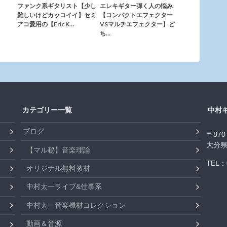
ファンク系ギタリスト【少し
エレキギター弾く人の悩み
難しいけどカッコイイ】セミ
【コンパクトエフェクター
アコ愛用の【Eric K…
VSマルチエフェクター】ど
ち…
カテゴリー一覧
中村
ブログ
〒870
大分県
【マル秘】音楽理論
TEL：0
オリジナル無料教材
中村太一ライブ&仕事系
中村太一音楽機材コレクション
動画＆音源