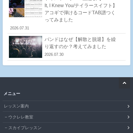
It, I Knew You/テイラースイフト】
アコギで弾けるコードTAB譜つく
ってみました
2026.07.31
バンドはなぜ【解散と脱退】を繰
り返すのか？考えてみました
2026.07.30
メニュー
レッスン案内
ウクレレ教室
スカイプレッスン