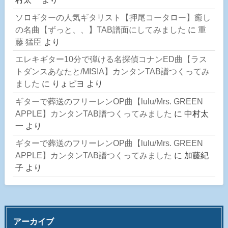
ソロギターの人気ギタリスト【押尾コータロー】癒し
の名曲【ずっと、、】TAB譜面にしてみました
に
重
藤 猛臣
より
エレキギター10分で弾ける名探偵コナンED曲【ラス
トダンスあなたと/MISIA】カンタンTAB譜つくってみ
ました
に
りょピヨ
より
ギターで葬送のフリーレンOP曲【lulu/Mrs. GREEN
APPLE】カンタンTAB譜つくってみました
に
中村太
一
より
ギターで葬送のフリーレンOP曲【lulu/Mrs. GREEN
APPLE】カンタンTAB譜つくってみました
に
加藤紀
子
より
アーカイブ