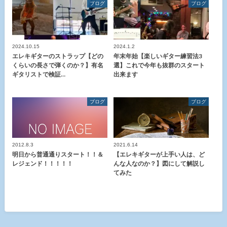
ブログ
ブログ
2024.10.15
2024.1.2
エレキギターのストラップ【どの
年末年始【楽しいギター練習法3
くらいの長さで弾くのか？】有名
選】これで今年も抜群のスタート
ギタリストで検証…
出来ます
ブログ
ブログ
2012.8.3
2021.6.14
明日から普通通りスタート！！＆
【エレキギターが上手い人は、ど
レジェンド！！！！！
んな人なのか？】図にして解説し
てみた