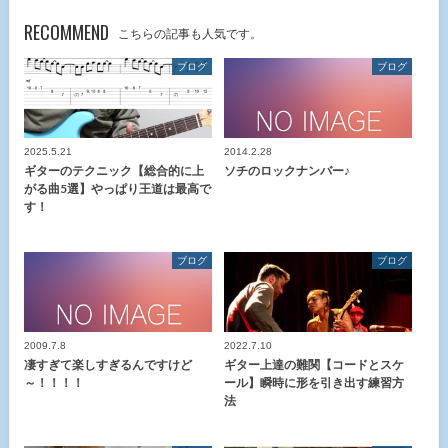
RECOMMEND
こちらの記事も人気です。
ブログ
ブログ
2025.5.21
2014.2.28
ギターのテクニック【総合的に上
ソチのロックナンバー♪
がる曲5選】やっぱり王道は最高で
す！
ブログ
ブログ
2009.7.8
2022.7.10
凄すぎて楽しすぎるんですけど
ギター上達の難関【コードとスケ
～！！！！
ール】瞬時に形を引き出す練習方
法