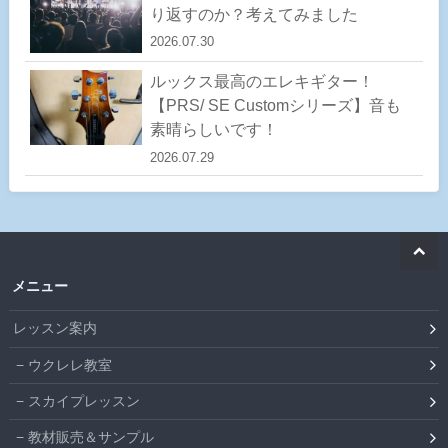
り返すのか？考えてみました
2026.07.30
ルックス最高のエレキギター！
【PRS/ SE Customシリーズ】音も
素晴らしいです！
2026.07.29
メニュー
レッスン案内
ウクレレ教室
スカイプレッスン
教材販売＆サンプル