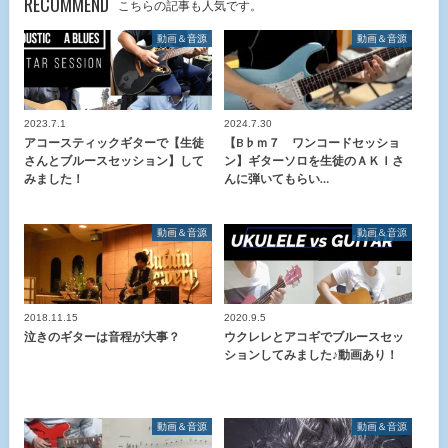
RECOMMEND
こちらの記事も人気です。
動画＆音源
動画＆音源
2023.7.1
2024.7.30
アコースティックギターで【生徒
【B♭ｍ７ ワンコードセッショ
さんとブルースセッション】して
ン】ギターソロを生徒のＡＫＩさ
みました！
んに弾いてもらい…
動画＆音源
動画＆音源
2018.11.15
2020.9.5
泣きのギターは音程が大事？
ウクレレとアコギでブルースセッ
ションしてみました♪動画あり！
動画＆音源
動画＆音源