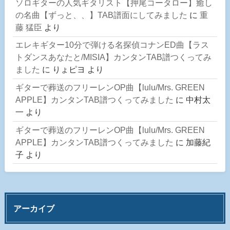
ソロギターの人気ギタリスト【押尾コータロー】癒し
の名曲【ずっと、、】TAB譜面にしてみました
に
重
藤 猛臣
より
エレキギター10分で弾ける名探偵コナンED曲【ラス
トダンスあなたと/MISIA】カンタンTAB譜つくってみ
ました
に
りょピヨ
より
ギターで葬送のフリーレンOP曲【lulu/Mrs. GREEN
APPLE】カンタンTAB譜つくってみました
に
中村太
一
より
ギターで葬送のフリーレンOP曲【lulu/Mrs. GREEN
APPLE】カンタンTAB譜つくってみました
に
加藤紀
子
より
アーカイブ