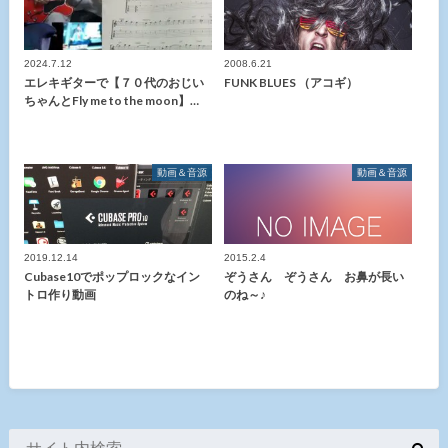
2024.7.12
2008.6.21
エレキギターで【７０代のおじい
FUNK BLUES （アコギ）
ちゃんとFly me to the moon】…
動画＆音源
動画＆音源
2019.12.14
2015.2.4
Cubase10でポップロックなイン
ぞうさん ぞうさん お鼻が長い
トロ作り動画
のね～♪