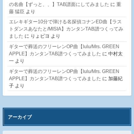
の名曲【ずっと、、】TAB譜面にしてみました
に
重
藤 猛臣
より
エレキギター10分で弾ける名探偵コナンED曲【ラス
トダンスあなたと/MISIA】カンタンTAB譜つくってみ
ました
に
りょピヨ
より
ギターで葬送のフリーレンOP曲【lulu/Mrs. GREEN
APPLE】カンタンTAB譜つくってみました
に
中村太
一
より
ギターで葬送のフリーレンOP曲【lulu/Mrs. GREEN
APPLE】カンタンTAB譜つくってみました
に
加藤紀
子
より
アーカイブ