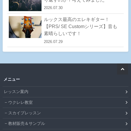
2026.07.30
ルックス最高のエレキギター！
【PRS/ SE Customシリーズ】音も
素晴らしいです！
2026.07.29
メニュー
レッスン案内
ウクレレ教室
スカイプレッスン
教材販売＆サンプル