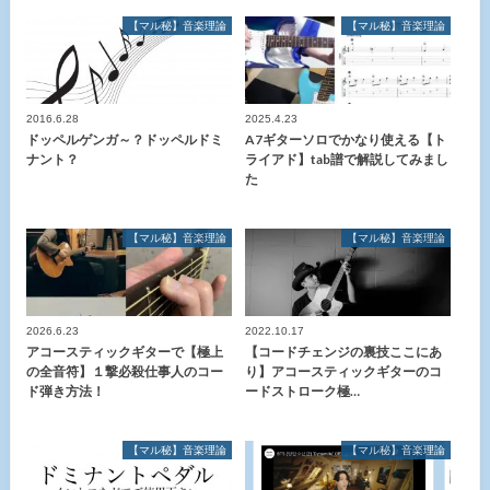
【マル秘】音楽理論
【マル秘】音楽理論
2016.6.28
2025.4.23
ドッペルゲンガ～？ドッペルドミ
A7ギターソロでかなり使える【ト
ナント？
ライアド】tab譜で解説してみまし
た
【マル秘】音楽理論
【マル秘】音楽理論
2026.6.23
2022.10.17
アコースティックギターで【極上
【コードチェンジの裏技ここにあ
の全音符】１撃必殺仕事人のコー
り】アコースティックギターのコ
ド弾き方法！
ードストローク極…
【マル秘】音楽理論
【マル秘】音楽理論