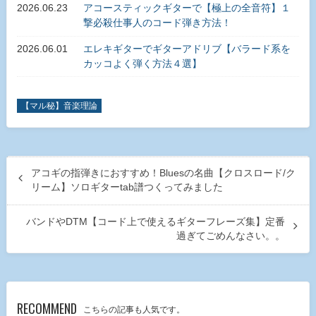
2026.06.23
アコースティックギターで【極上の全音符】１
撃必殺仕事人のコード弾き方法！
2026.06.01
エレキギターでギターアドリブ【バラード系を
カッコよく弾く方法４選】
【マル秘】音楽理論
アコギの指弾きにおすすめ！Bluesの名曲【クロスロード/ク
リーム】ソロギターtab譜つくってみました
バンドやDTM【コード上で使えるギターフレーズ集】定番
過ぎてごめんなさい。。
RECOMMEND
こちらの記事も人気です。