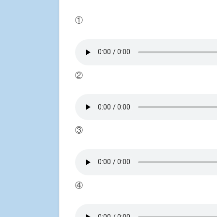
①
②
③
④