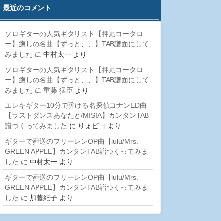
最近のコメント
ソロギターの人気ギタリスト【押尾コータロ
ー】癒しの名曲【ずっと、、】TAB譜面にして
みました
に
中村太一
より
ソロギターの人気ギタリスト【押尾コータロ
ー】癒しの名曲【ずっと、、】TAB譜面にして
みました
に
重藤 猛臣
より
エレキギター10分で弾ける名探偵コナンED曲
【ラストダンスあなたと/MISIA】カンタンTAB
譜つくってみました
に
りょピヨ
より
ギターで葬送のフリーレンOP曲【lulu/Mrs.
GREEN APPLE】カンタンTAB譜つくってみま
した
に
中村太一
より
ギターで葬送のフリーレンOP曲【lulu/Mrs.
GREEN APPLE】カンタンTAB譜つくってみま
した
に
加藤紀子
より