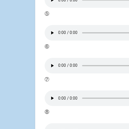
⑤
⑥
⑦
⑧