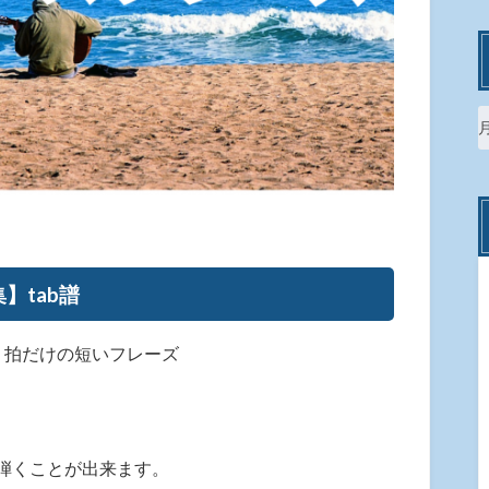
】tab譜
１拍だけの短いフレーズ
弾くことが出来ます。