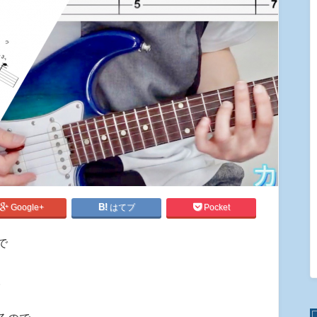
Google+
はてブ
Pocket
で
。