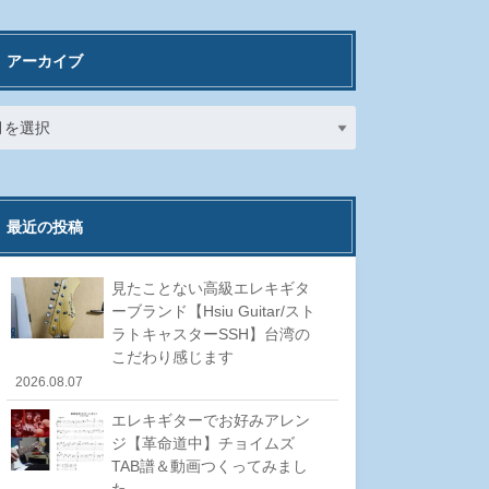
アーカイブ
最近の投稿
見たことない高級エレキギタ
ーブランド【Hsiu Guitar/スト
ラトキャスターSSH】台湾の
こだわり感じます
2026.08.07
エレキギターでお好みアレン
ジ【革命道中】チョイムズ
TAB譜＆動画つくってみまし
た