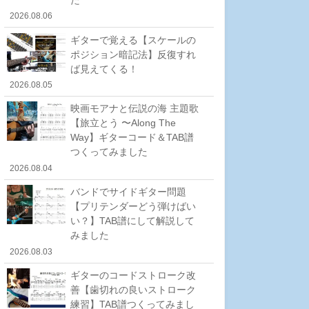
2026.08.06
ギターで覚える【スケールの
ポジション暗記法】反復すれ
ば見えてくる！
2026.08.05
映画モアナと伝説の海 主題歌
【旅立とう 〜Along The
Way】ギターコード＆TAB譜
つくってみました
2026.08.04
バンドでサイドギター問題
【プリテンダーどう弾けばい
い？】TAB譜にして解説して
みました
2026.08.03
ギターのコードストローク改
善【歯切れの良いストローク
練習】TAB譜つくってみまし