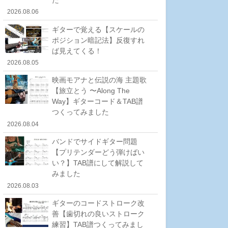
2026.08.06
ギターで覚える【スケールの
ポジション暗記法】反復すれ
ば見えてくる！
2026.08.05
映画モアナと伝説の海 主題歌
【旅立とう 〜Along The
Way】ギターコード＆TAB譜
つくってみました
2026.08.04
バンドでサイドギター問題
【プリテンダーどう弾けばい
い？】TAB譜にして解説して
みました
2026.08.03
ギターのコードストローク改
善【歯切れの良いストローク
練習】TAB譜つくってみまし