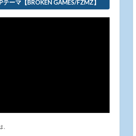
マ【BROKEN GAMES/FZMZ】
は、