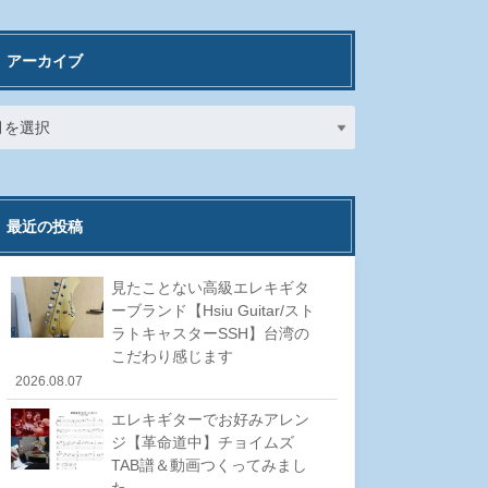
アーカイブ
最近の投稿
見たことない高級エレキギタ
ーブランド【Hsiu Guitar/スト
ラトキャスターSSH】台湾の
こだわり感じます
2026.08.07
エレキギターでお好みアレン
ジ【革命道中】チョイムズ
TAB譜＆動画つくってみまし
た