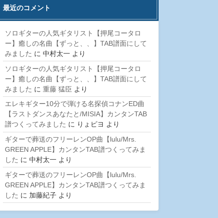
最近のコメント
ソロギターの人気ギタリスト【押尾コータロ
ー】癒しの名曲【ずっと、、】TAB譜面にして
みました
に
中村太一
より
ソロギターの人気ギタリスト【押尾コータロ
ー】癒しの名曲【ずっと、、】TAB譜面にして
みました
に
重藤 猛臣
より
エレキギター10分で弾ける名探偵コナンED曲
【ラストダンスあなたと/MISIA】カンタンTAB
譜つくってみました
に
りょピヨ
より
ギターで葬送のフリーレンOP曲【lulu/Mrs.
GREEN APPLE】カンタンTAB譜つくってみま
した
に
中村太一
より
ギターで葬送のフリーレンOP曲【lulu/Mrs.
GREEN APPLE】カンタンTAB譜つくってみま
した
に
加藤紀子
より