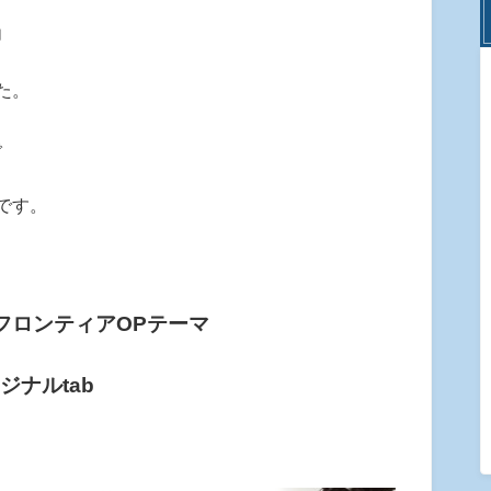
」
た。
で
です。
フロンティアOPテーマ
リジナルtab