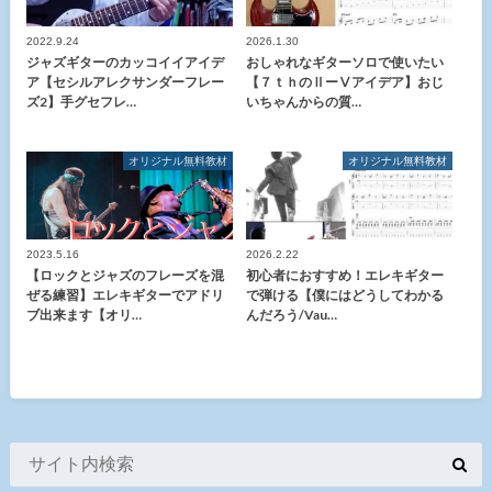
2022.9.24
2026.1.30
ジャズギターのカッコイイアイデ
おしゃれなギターソロで使いたい
ア【セシルアレクサンダーフレー
【７ｔｈのⅡーⅤアイデア】おじ
ズ2】手グセフレ…
いちゃんからの質…
オリジナル無料教材
オリジナル無料教材
2023.5.16
2026.2.22
【ロックとジャズのフレーズを混
初心者におすすめ！エレキギター
ぜる練習】エレキギターでアドリ
で弾ける【僕にはどうしてわかる
ブ出来ます【オリ…
んだろう/Vau…