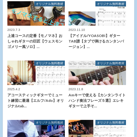
オリジナル無料教材
オリジナル無料教材
2023.7.3
2023.11.10
上達コースの定番【モノマネ】お
【アイドル/YOASOBI】ギター
しゃれギターの巨匠【ウェスモン
TAB譜【タブで弾けるカンタンバ
ゴメリー風ソロ】…
ージョン】…
オリジナル無料教材
オリジナル無料教材
2025.4.2
2023.11.8
アコースティックギターでミュー
Amキーで使える【カンタンライト
ト練習に最適【エルフ/Ado】オリ
ハンド奏法フレーズ５選】エレキ
ジナルtab…
ギターで上手そ…
オリジナル無料教材
オリジナル無料教材