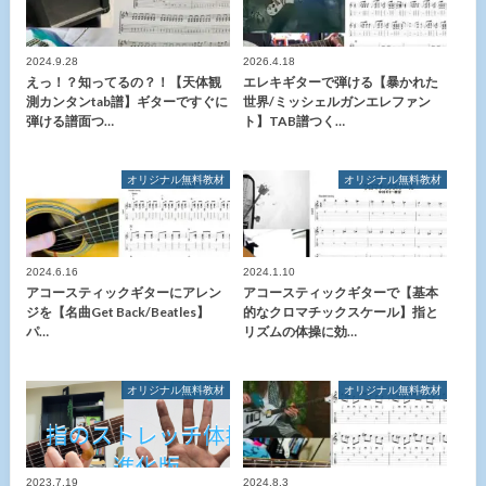
2024.9.28
2026.4.18
えっ！？知ってるの？！【天体観
エレキギターで弾ける【暴かれた
測カンタンtab譜】ギターですぐに
世界/ミッシェルガンエレファン
弾ける譜面つ…
ト】TAB譜つく…
オリジナル無料教材
オリジナル無料教材
2024.6.16
2024.1.10
アコースティックギターにアレン
アコースティックギターで【基本
ジを【名曲Get Back/Beatles】
的なクロマチックスケール】指と
パ…
リズムの体操に効…
オリジナル無料教材
オリジナル無料教材
2023.7.19
2024.8.3