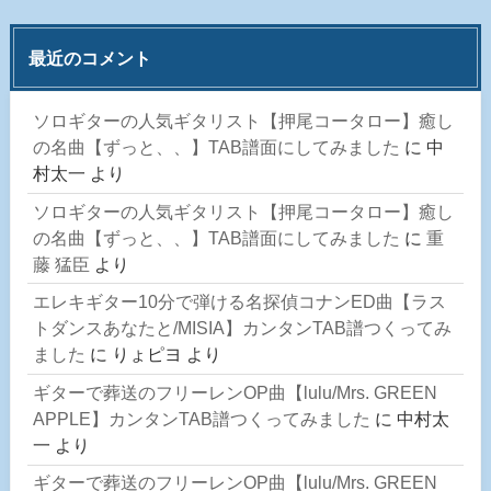
最近のコメント
ソロギターの人気ギタリスト【押尾コータロー】癒し
の名曲【ずっと、、】TAB譜面にしてみました
に
中
村太一
より
ソロギターの人気ギタリスト【押尾コータロー】癒し
の名曲【ずっと、、】TAB譜面にしてみました
に
重
藤 猛臣
より
エレキギター10分で弾ける名探偵コナンED曲【ラス
トダンスあなたと/MISIA】カンタンTAB譜つくってみ
ました
に
りょピヨ
より
ギターで葬送のフリーレンOP曲【lulu/Mrs. GREEN
APPLE】カンタンTAB譜つくってみました
に
中村太
一
より
ギターで葬送のフリーレンOP曲【lulu/Mrs. GREEN