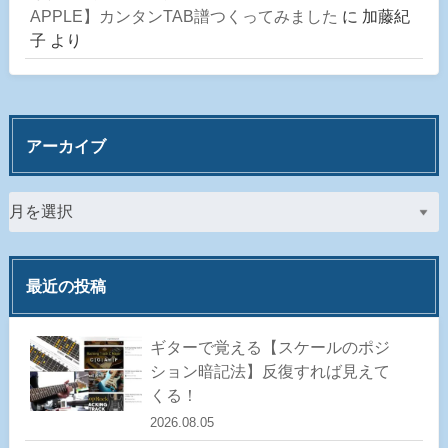
APPLE】カンタンTAB譜つくってみました
に
加藤紀
子
より
アーカイブ
最近の投稿
ギターで覚える【スケールのポジ
ション暗記法】反復すれば見えて
くる！
2026.08.05