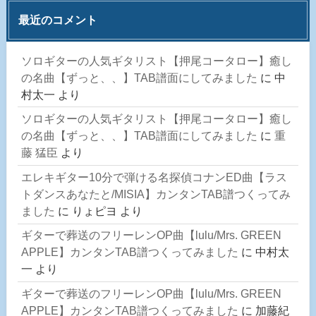
最近のコメント
ソロギターの人気ギタリスト【押尾コータロー】癒し
の名曲【ずっと、、】TAB譜面にしてみました
に
中
村太一
より
ソロギターの人気ギタリスト【押尾コータロー】癒し
の名曲【ずっと、、】TAB譜面にしてみました
に
重
藤 猛臣
より
エレキギター10分で弾ける名探偵コナンED曲【ラス
トダンスあなたと/MISIA】カンタンTAB譜つくってみ
ました
に
りょピヨ
より
ギターで葬送のフリーレンOP曲【lulu/Mrs. GREEN
APPLE】カンタンTAB譜つくってみました
に
中村太
一
より
ギターで葬送のフリーレンOP曲【lulu/Mrs. GREEN
APPLE】カンタンTAB譜つくってみました
に
加藤紀