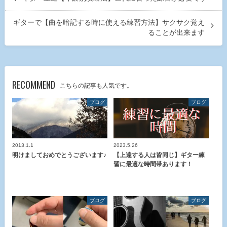
ギターで【曲を暗記する時に使える練習方法】サクサク覚え
ることが出来ます
RECOMMEND
こちらの記事も人気です。
ブログ
ブログ
2013.1.1
2023.5.26
明けましておめでとうございます♪
【上達する人は皆同じ】ギター練
習に最適な時間帯あります！
ブログ
ブログ