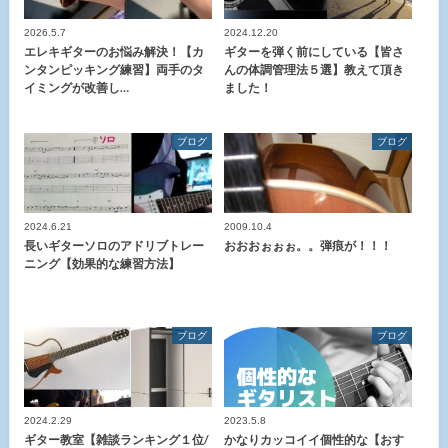
2026.5.7
2024.12.20
エレキギターのお悩み解決！【カ
ギターを弾く前にしている【皆さ
ンタンピッキング練習】両手のタ
んの体調管理法５選】教えて頂き
イミングが改善し…
ました！
ブログ
ブログ
2024.6.21
2009.10.4
長いギターソロのアドリブトレー
おおおぉぉぉ。。弾痕が！！！
ニング【効果的な練習方法】
ブログ
ブログ
2024.2.29
2023.5.8
ギター教室【雑談ランキング１位/
かなりカッコイイ個性的な【おす