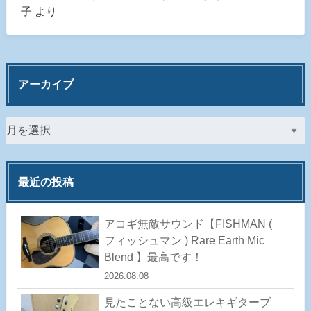
子
より
アーカイブ
最近の投稿
アコギ無敵サウンド【FISHMAN (
フィッシュマン ) Rare Earth Mic
Blend 】最高です！
2026.08.08
見たことない高級エレキギターブ