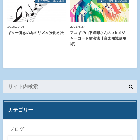
【マル秘】音楽理論
【マル秘】音楽理論
2016.10.26
2021.6.27
ギター弾きの為のリズム強化方法
アコギで山下達郎さんのD♭メジ
ャーコード解決法【音楽知識活用
術】
カテゴリー
ブログ