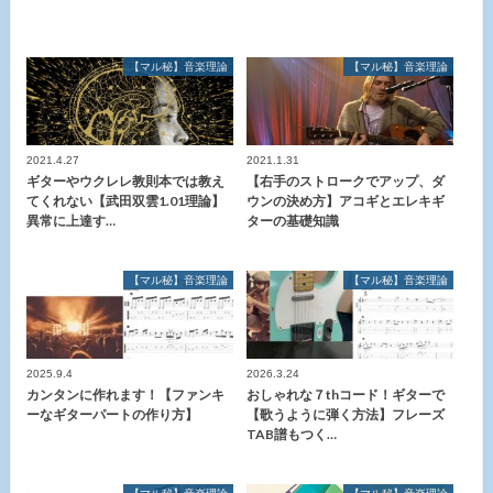
【マル秘】音楽理論
【マル秘】音楽理論
2021.4.27
2021.1.31
ギターやウクレレ教則本では教え
【右手のストロークでアップ、ダ
てくれない【武田双雲1.01理論】
ウンの決め方】アコギとエレキギ
異常に上達す…
ターの基礎知識
【マル秘】音楽理論
【マル秘】音楽理論
2025.9.4
2026.3.24
カンタンに作れます！【ファンキ
おしゃれな７thコード！ギターで
ーなギターパートの作り方】
【歌うように弾く方法】フレーズ
TAB譜もつく…