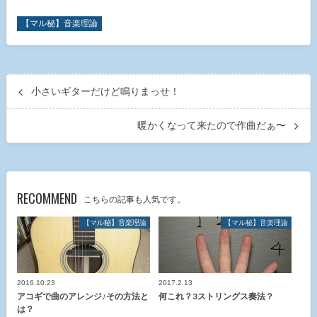
【マル秘】音楽理論
小さいギターだけど鳴りまっせ！
暖かくなって来たので作曲だぁ〜
RECOMMEND
こちらの記事も人気です。
【マル秘】音楽理論
【マル秘】音楽理論
2016.10.23
2017.2.13
アコギで曲のアレンジ♪その方法と
何これ？3ストリングス奏法？
は？