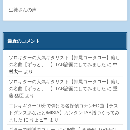
生徒さんの声
最近のコメント
ソロギターの人気ギタリスト【押尾コータロー】癒し
の名曲【ずっと、、】TAB譜面にしてみました
に
中
村太一
より
ソロギターの人気ギタリスト【押尾コータロー】癒し
の名曲【ずっと、、】TAB譜面にしてみました
に
重
藤 猛臣
より
エレキギター10分で弾ける名探偵コナンED曲【ラス
トダンスあなたと/MISIA】カンタンTAB譜つくってみ
ました
に
りょピヨ
より
ギターで葬送のフリーレンOP曲【lulu/Mrs. GREEN