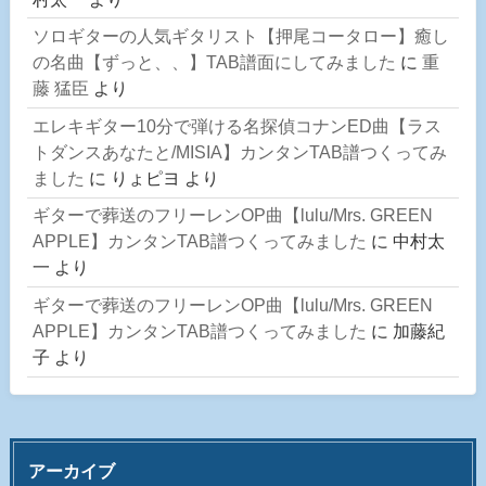
ソロギターの人気ギタリスト【押尾コータロー】癒し
の名曲【ずっと、、】TAB譜面にしてみました
に
重
藤 猛臣
より
エレキギター10分で弾ける名探偵コナンED曲【ラス
トダンスあなたと/MISIA】カンタンTAB譜つくってみ
ました
に
りょピヨ
より
ギターで葬送のフリーレンOP曲【lulu/Mrs. GREEN
APPLE】カンタンTAB譜つくってみました
に
中村太
一
より
ギターで葬送のフリーレンOP曲【lulu/Mrs. GREEN
APPLE】カンタンTAB譜つくってみました
に
加藤紀
子
より
アーカイブ