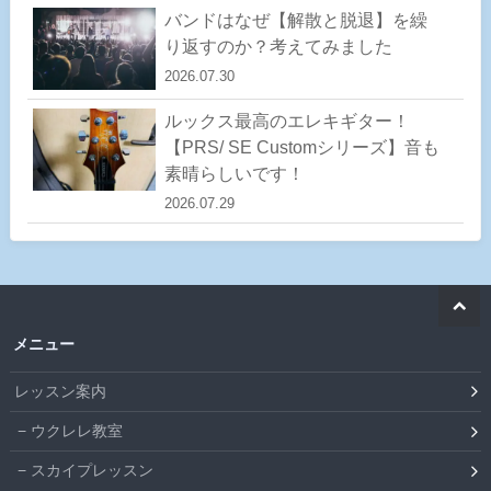
バンドはなぜ【解散と脱退】を繰
り返すのか？考えてみました
2026.07.30
ルックス最高のエレキギター！
【PRS/ SE Customシリーズ】音も
素晴らしいです！
2026.07.29
メニュー
レッスン案内
ウクレレ教室
スカイプレッスン