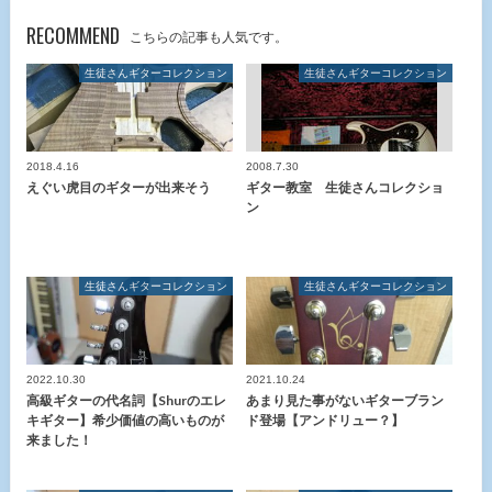
RECOMMEND
こちらの記事も人気です。
生徒さんギターコレクション
生徒さんギターコレクション
2018.4.16
2008.7.30
えぐい虎目のギターが出来そう
ギター教室 生徒さんコレクショ
ン
生徒さんギターコレクション
生徒さんギターコレクション
2022.10.30
2021.10.24
高級ギターの代名詞【Shurのエレ
あまり見た事がないギターブラン
キギター】希少価値の高いものが
ド登場【アンドリュー？】
来ました！