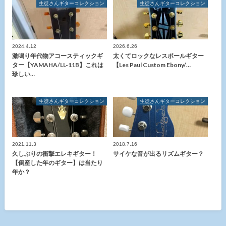
生徒さんギターコレクション
生徒さんギターコレクション
2024.4.12
2026.6.26
激鳴り年代物アコースティックギ
太くてロックなレスポールギター
ター【YAMAHA/LL-11B】これは
【Les Paul Custom Ebony/…
珍しい…
生徒さんギターコレクション
生徒さんギターコレクション
2021.11.3
2018.7.16
久しぶりの衝撃エレキギター！
サイケな音が出るリズムギター？
【倒産した年のギター】は当たり
年か？