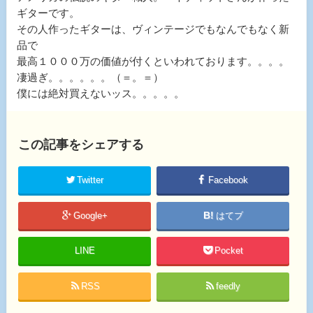
ギターです。
その人作ったギターは、ヴィンテージでもなんでもなく新
品で
最高１０００万の価値が付くといわれております。。。。
凄過ぎ。。。。。。（＝。＝）
僕には絶対買えないッス。。。。。
この記事をシェアする
Twitter
Facebook
Google+
はてブ
LINE
Pocket
RSS
feedly