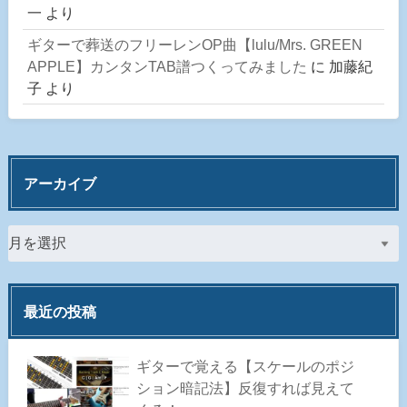
一
より
ギターで葬送のフリーレンOP曲【lulu/Mrs. GREEN
APPLE】カンタンTAB譜つくってみました
に
加藤紀
子
より
アーカイブ
最近の投稿
ギターで覚える【スケールのポジ
ション暗記法】反復すれば見えて