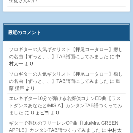
生徒さんの声
最近のコメント
ソロギターの人気ギタリスト【押尾コータロー】癒し
の名曲【ずっと、、】TAB譜面にしてみました
に
中
村太一
より
ソロギターの人気ギタリスト【押尾コータロー】癒し
の名曲【ずっと、、】TAB譜面にしてみました
に
重
藤 猛臣
より
エレキギター10分で弾ける名探偵コナンED曲【ラス
トダンスあなたと/MISIA】カンタンTAB譜つくってみ
ました
に
りょピヨ
より
ギターで葬送のフリーレンOP曲【lulu/Mrs. GREEN
APPLE】カンタンTAB譜つくってみました
に
中村太