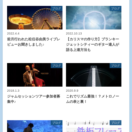
ブログ
ブログ
2022.4.4
2022.10.13
前月行われた松任谷由美ライブレ
【カリスマの作り方】ブランキー
ビューお聞きしました♪
ジェットシティーのギター達人が
語る上達方法も
ブログ
ブログ
2018.1.3
2020.9.9
ジャムセッションツアー参加者募
これでリズム最強！？メトロノー
集中♪
ムの表と裏！
ブログ
ブログ